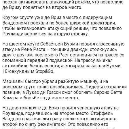
поехал активировать атакующий режим, что позволило
де Вризу подняться на второе место.
Кругом спустя уже де Вриз вместе с лидирующим
Вандорном проехали по более широкой траектории,
чтобы активировать атакующий режим, что позволило
Роуланду вернуться на вторую строчку.
На шестом круге Себастьен Буэми провёл агрессивную
атаку на Рене Раста – гонщики дважды столкнулись
друг с другом, после чего Раст остановился на трассе со
сломанной передней подвеской. На трассу выехал
автомобиль безопасности, а стюарды наказали Буэми
10-секундным Stop&Go.
Маршалы быстро убрали разбитую машину, и на
восьмом круге гонка возобновилась. Лидеры сохранили
позиции, а Лукас ди Грасси смог обогнать Серхио Сетте
Камара в борьбе за девятое место.
На девятом круге де Вриз провёл успешную атаку на
Роуланда, поднявшись на второе место. Стоффель
Вандорн практически сразу после этого активировал
второй по счету режим атаки. Это позволило его