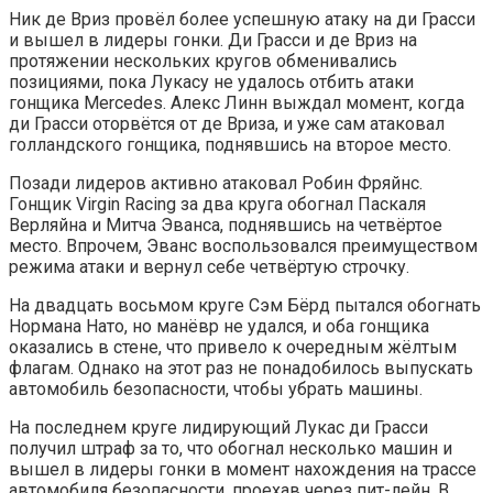
Ник де Вриз провёл более успешную атаку на ди Грасси
и вышел в лидеры гонки. Ди Грасси и де Вриз на
протяжении нескольких кругов обменивались
позициями, пока Лукасу не удалось отбить атаки
гонщика Mercedes. Алекс Линн выждал момент, когда
ди Грасси оторвётся от де Вриза, и уже сам атаковал
голландского гонщика, поднявшись на второе место.
Позади лидеров активно атаковал Робин Фряйнс.
Гонщик Virgin Racing за два круга обогнал Паскаля
Верляйна и Митча Эванса, поднявшись на четвёртое
место. Впрочем, Эванс воспользовался преимуществом
режима атаки и вернул себе четвёртую строчку.
На двадцать восьмом круге Сэм Бёрд пытался обогнать
Нормана Нато, но манёвр не удался, и оба гонщика
оказались в стене, что привело к очередным жёлтым
флагам. Однако на этот раз не понадобилось выпускать
автомобиль безопасности, чтобы убрать машины.
На последнем круге лидирующий Лукас ди Грасси
получил штраф за то, что обогнал несколько машин и
вышел в лидеры гонки в момент нахождения на трассе
автомобиля безопасности, проехав через пит-лейн. В