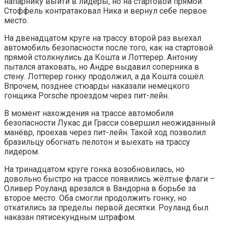
напарнику выйти в лидеры, но на стартовой прямой
Стоффель контратаковал Ника и вернул себе первое
место.
На двенадцатом круге на трассу второй раз выехал
автомобиль безопасности после того, как на стартовой
прямой столкнулись да Кошта и Лоттерер. Антониу
пытался атаковать, но Андре выдавил соперника в
стену. Лоттерер гонку продолжил, а да Кошта сошёл.
Впрочем, позднее стюарды наказали немецкого
гонщика Porsche проездом через пит-лейн.
В момент нахождения на трассе автомобиля
безопасности Лукас ди Грасси совершил неожиданный
манёвр, проехав через пит-лейн. Такой ход позволил
бразильцу обогнать пелотон и выехать на трассу
лидером.
На тринадцатом круге гонка возобновилась, но
довольно быстро на трассе появились жёлтые флаги –
Оливер Роуланд врезался в Вандорна в борьбе за
второе место. Оба смогли продолжить гонку, но
откатились за пределы первой десятки. Роуланд был
наказан пятисекундным штрафом.