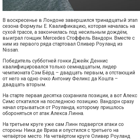
В воскресенье в Лондоне завершился тринадцатый этап
сезона Формулы Е. Квалификацию, которая началась на
сухой трассе, а закончилась под несильным дождём,
выиграл гонщик Mercedes Стоффель Вандорн. Вместе с
ним из первого ряда стартовал Оливер Роуланд из
Nissan.
Победитель субботней гонки Джейк Деннис
квалифицировался только семнадцатым, лидер
чемпионата Сэм Бёрд – двадцать первым, а отстающий
от него на одно очко Антониу Феликс да Кошта –
двадцать вторым.
На старте первая десятка сохранила позиции, а вот Алекс
Симс откатился на последнюю позицию. Вандорн сразу
начал отрываться от Роуланда, которому пришлось
обороняться от атак Алекса Линна.
На третьем круге уже сам Линн подвергся атаки со
стороны Ника де Вриза и опустился с третьего на
четвёртое место. На четвёртом круге Оливер Роуланд