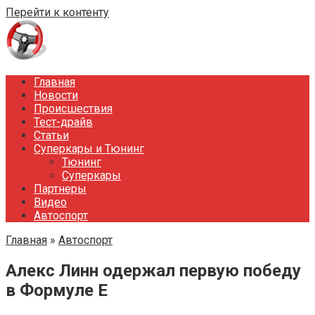
Перейти к контенту
Главная
Новости
Происшествия
Тест-драйв
Статьи
Суперкары и Тюнинг
Тюнинг
Суперкары
Партнеры
Видео
Автоспорт
Главная
»
Автоспорт
Алекс Линн одержал первую победу
в Формуле Е