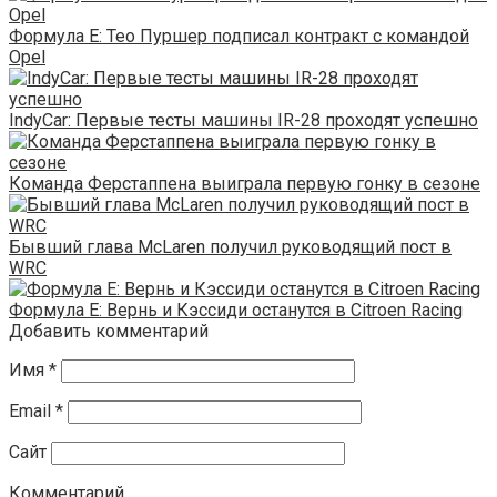
Формула E: Тео Пуршер подписал контракт с командой
Opel
IndyCar: Первые тесты машины IR-28 проходят успешно
Команда Ферстаппена выиграла первую гонку в сезоне
Бывший глава McLaren получил руководящий пост в
WRC
Формула Е: Вернь и Кэссиди останутся в Citroen Racing
Добавить комментарий
Имя
*
Email
*
Сайт
Комментарий