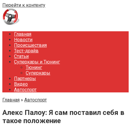
Перейти к контенту
Главная
Новости
Происшествия
Тест-драйв
Статьи
Суперкары и Тюнинг
Тюнинг
Суперкары
Партнеры
Видео
Автоспорт
Главная
»
Автоспорт
Алекс Палоу: Я сам поставил себя в
такое положение