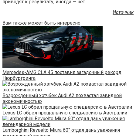
приводят к результату, иногда — нет.
Источник
Вам также может быть интересно
Mercedes-AMG CLA 45 поставил загадочный рекорд
Нюрбургринга
Возрожденный хэтчбек Audi A2 похвастал завидной
экономичностью
Lexus LC обрел прощальную спецверсию в Австралии
Lamborghini Revuelto Miura 60° отдал дань уважения
легендарной модели