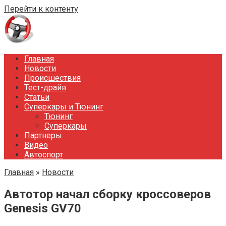
Перейти к контенту
Главная
Новости
Происшествия
Тест-драйв
Статьи
Суперкары и Тюнинг
Тюнинг
Суперкары
Партнеры
Видео
Автоспорт
Главная
»
Новости
Автотор начал сборку кроссоверов
Genesis GV70