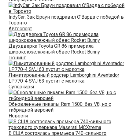
IndyCar: Зак Браун поздравил О’Варда с победой в
Торонто
Автоспорт
Двухдверка Toyota GR 86 примерила
широкоюзеляжный обвес Rocket Bunny
Тюнинг
Лимитированный родстер Lamborghini Aventador
LP770-4 SVJ 63 пустит с молотка
Суперкары
Обновленные пикапы Ram 1500: без V8, но с
гибридной версией
Новости
В США состоялась премьера 740-сильного