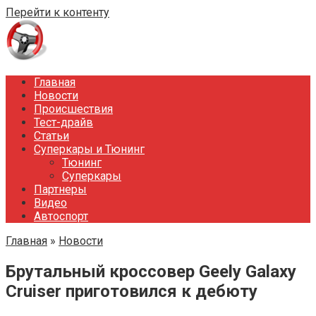
Перейти к контенту
Главная
Новости
Происшествия
Тест-драйв
Статьи
Суперкары и Тюнинг
Тюнинг
Суперкары
Партнеры
Видео
Автоспорт
Главная
»
Новости
Брутальный кроссовер Geely Galaxy
Cruiser приготовился к дебюту