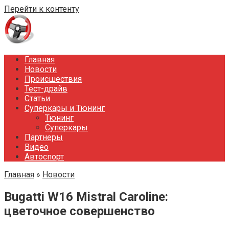
Перейти к контенту
Главная
Новости
Происшествия
Тест-драйв
Статьи
Суперкары и Тюнинг
Тюнинг
Суперкары
Партнеры
Видео
Автоспорт
Главная
»
Новости
Bugatti W16 Mistral Caroline:
цветочное совершенство