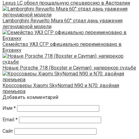
Lexus LC обрел прощальную спецверсию в Австралии
Lamborghini Revuelto Miura 60° отдал дань уважения
легендарной модели
Семейство УАЗ СГР официально переименовано в
Буханку
Новые Porsche 718 (Boxster и Cayman): наперекор судьбе
Кроссоверы Xiaomi SkyNomad N90 и N70: двойная
премьера
Добавить комментарий
Имя
*
Email
*
Сайт