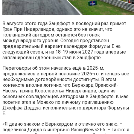
В августе этого года Зандфорт в последний раз примет
Гран При Нидерландов, однако это не значит, что
голландский автодром останется без гонок
международного уровня. Сегодня представлен
предварительный вариант календаря Формулы E на
следующий сезон, и на 18-19 июня 2027 года впервые
запланирован сдвоенный этап в Зандфорте.
Переговоры об этом начались ещё в 2025-м,
продолжались в первой половине 2026-го, и теперь все
необходимые договорённости достигнуты. В этом
контексте вполне логично, что Бернхард Оранский-
Нассау, принц Королевства Нидерландов, один из
основных совладельцев автодрома в Зандфорте, в мае
посетил этап в Монако по личному приглашению
Джеффа Доддза, исполнительного директора Формулы
E.
«Я давно знаком с Бернхардом и отлично его знаю, –
поделился Доддз в интервью RacingNews365. – Также я