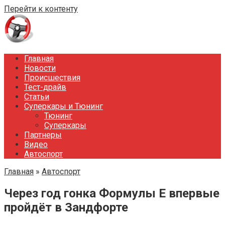
Перейти к контенту
Главная
Новости
Происшествия
Тест-драйв
Статьи
Суперкары и Тюнинг
Тюнинг
Суперкары
Партнеры
Видео
Автоспорт
Главная
»
Автоспорт
Через год гонка Формулы E впервые
пройдёт в Зандфорте