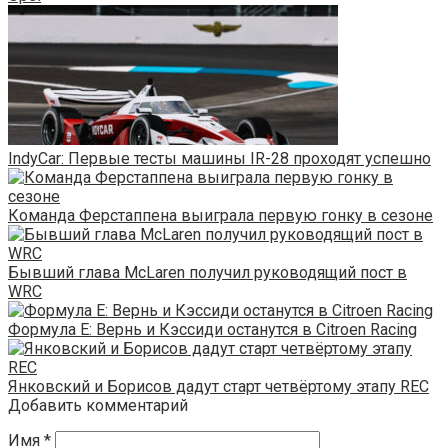
IndyCar: Первые тесты машины IR-28 проходят успешно
Команда Ферстаппена выиграла первую гонку в сезоне
Бывший глава McLaren получил руководящий пост в
WRC
Формула Е: Вернь и Кэссиди останутся в Citroen Racing
Янковский и Борисов дадут старт четвёртому этапу REC
Добавить комментарий
Имя
*