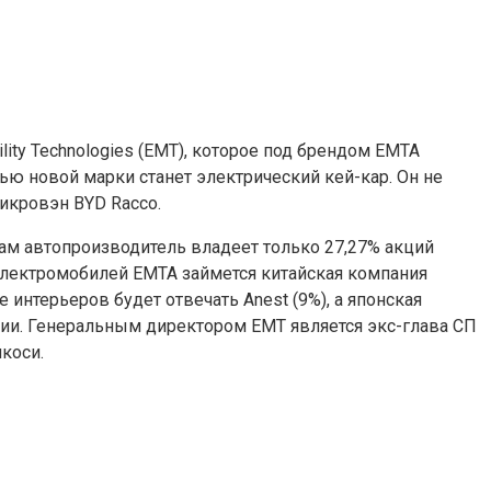
lity Technologies (EMT), которое под брендом EMTA
ью новой марки станет электрический кей-кар. Он не
икровэн BYD Racco.
 Сам автопроизводитель владеет только 27,27% акций
электромобилей EMTA займется китайская компания
е интерьеров будет отвечать Anest (9%), а японская
онии. Генеральным директором EMT является экс-глава СП
коси.