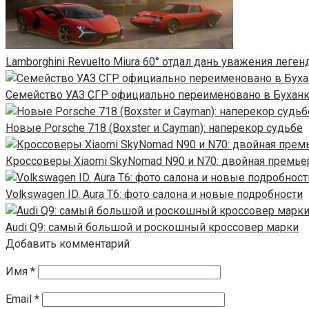
Lamborghini Revuelto Miura 60° отдал дань уважения леге
Семейство УАЗ СГР официально переименовано в Бухан
Новые Porsche 718 (Boxster и Cayman): наперекор судьбе
Кроссоверы Xiaomi SkyNomad N90 и N70: двойная премье
Volkswagen ID. Aura T6: фото салона и новые подробности
Audi Q9: самый большой и роскошный кроссовер марки
Добавить комментарий
Имя
*
Email
*