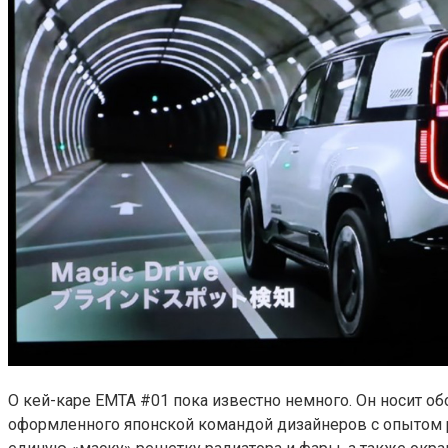
О кей-каре EMTA #01 пока известно немного. Он носит об
оформленного японской командой дизайнеров с опытом 