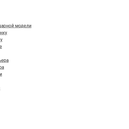
ндарной модели
ку
ра