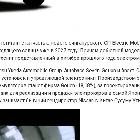
огигант стал частью нового сингапурского СП Electric Mobi
ходящего солнца уже в 2027 году. Причем дебютной модел
теснит представленный в октябре прошлого года электром
u Yueda Automobile Group, Autobacs Seven, Gotion и Anest.
х установок и управляющей электроники. Производством 
умуляторов станет фирма Gotion (18,18%), за проектировани
вована для реализации и продажи электрокаров в самой Яп
гу занимает бывший гендиректор Nissan в Китае Сусуму Ути