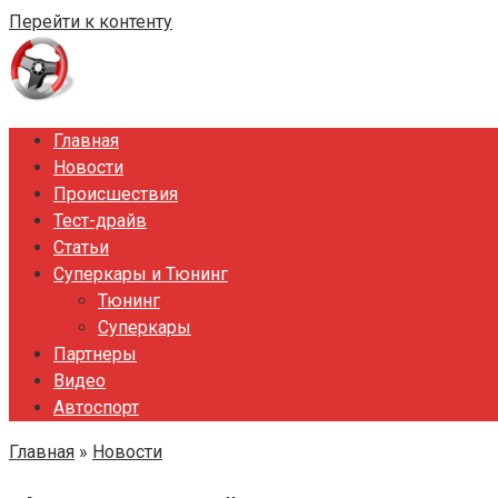
Перейти к контенту
Главная
Новости
Происшествия
Тест-драйв
Статьи
Суперкары и Тюнинг
Тюнинг
Суперкары
Партнеры
Видео
Автоспорт
Главная
»
Новости