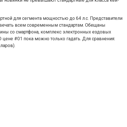
ты новинки не превышают стандартные для класса кей-
артной для сегмента мощностью до 64 л.с. Представители
отвечать всем современным стандартам. Обещаны
ины со смартфона, комплекс электронных ездовых
 цене #01 пока можно только гадать. Для сравнения:
ларов).