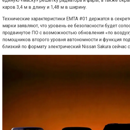
единую «маску» решетку радиатора и фары, а также окр
каров 3,4 м в длину и 1,48 м в ширину.
Технические характеристики EMTA #01 держатся в секрете
марки заявляют, что уровень ее безопасности будет со
продвинутое ПО с возможностью обновления «по воздух
помощников второго уровня автономности и функция подз
близкий по формату электрический Nissan Sakura сейчас ст