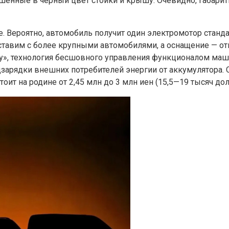
ашенные в черный цвет стойки и крышу. Очевидно, габари
. Вероятно, автомобиль получит один электромотор станд
поставим с более крупными автомобилями, а оснащение — 
у», технология бесшовного управления функционалом маш
арядки внешних потребителей энергии от аккумулятора. О
оит на родине от 2,45 млн до 3 млн иен (15,5—19 тысяч дол