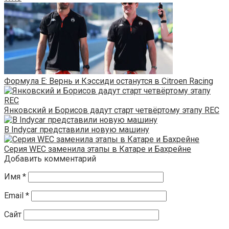
Формула Е: Вернь и Кэссиди останутся в Citroen Racing
Янковский и Борисов дадут старт четвёртому этапу REC
В Indycar представили новую машину
Серия WEC заменила этапы в Катаре и Бахрейне
Добавить комментарий
Имя
*
Email
*
Сайт