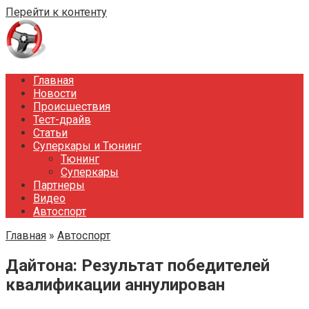
Перейти к контенту
Главная
Новости
Происшествия
Тест-драйв
Статьи
Суперкары и Тюнинг
Тюнинг
Суперкары
Партнеры
Видео
Автоспорт
Главная
»
Автоспорт
Дайтона: Результат победителей
квалификации аннулирован