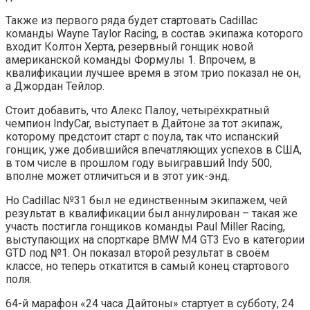
Также из первого ряда будет стартовать Cadillac
команды Wayne Taylor Racing, в состав экипажа которого
входит Колтон Херта, резервный гонщик новой
американской команды Формулы 1. Впрочем, в
квалификации лучшее время в этом трио показал не он,
а Джордан Тейлор.
Стоит добавить, что Алекс Палоу, четырёхкратный
чемпион IndyCar, выступает в Дайтоне за тот экипаж,
которому предстоит старт с поула, так что испанский
гонщик, уже добившийся впечатляющих успехов в США,
в том числе в прошлом году выигравший Indy 500,
вполне может отличиться и в этот уик-энд.
Но Cadillac №31 был не единственным экипажем, чей
результат в квалификации был аннулирован – такая же
участь постигла гонщиков команды Paul Miller Racing,
выступающих на спорткаре BMW M4 GT3 Evo в категории
GTD под №1. Он показал второй результат в своём
классе, но теперь откатится в самый конец стартового
поля.
64-й марафон «24 часа Дайтоны» стартует в субботу, 24