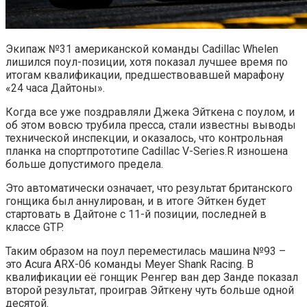
Экипаж №31 американской команды Cadillac Whelen
лишился поул-позиции, хотя показал лучшее время по
итогам квалификации, предшествовавшей марафону
«24 часа Дайтоны».
Когда все уже поздравляли Джека Эйткена с поулом, и
об этом вовсю трубила пресса, стали известны выводы
технической инспекции, и оказалось, что контрольная
планка на спортпрототипе Cadillac V-Series.R изношена
больше допустимого предела.
Это автоматически означает, что результат британского
гонщика был аннулирован, и в итоге Эйткен будет
стартовать в Дайтоне с 11-й позиции, последней в
классе GTP.
Таким образом на поул переместилась машина №93 –
это Acura ARX-06 команды Meyer Shank Racing. В
квалификации её гонщик Ренгер ван дер Занде показал
второй результат, проиграв Эйткену чуть больше одной
десятой.