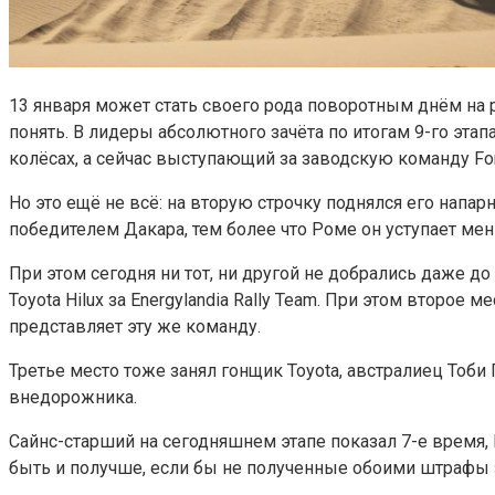
13 января может стать своего рода поворотным днём на 
понять. В лидеры абсолютного зачёта по итогам 9-го эт
колёсах, а сейчас выступающий за заводскую команду For
Но это ещё не всё: на вторую строчку поднялся его напа
победителем Дакара, тем более что Роме он уступает м
При этом сегодня ни тот, ни другой не добрались даже д
Toyota Hilux за Energylandia Rally Team. При этом второе
представляет эту же команду.
Третье место тоже занял гонщик Toyota, австралиец Тоб
внедорожника.
Сайнс-старший на сегодняшнем этапе показал 7-е время,
быть и получше, если бы не полученные обоими штрафы 