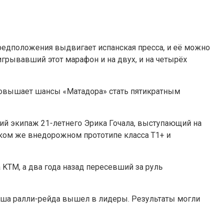
предположения выдвигает испанская пресса, и её можно
игрывавший этот марафон и на двух, и на четырёх
о повышает шансы «Матадора» стать пятикратным
кий экипаж 21-летнего Эрика Гочала, выступающий на
 таком же внедорожном прототипе класса T1+ и
KTM, а два года назад пересевший за руль
ниша ралли-рейда вышел в лидеры. Результаты могли