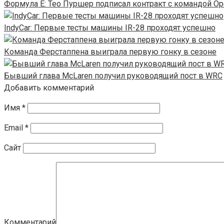
Формула E: Тео Пуршер подписал контракт с командой Op
IndyCar: Первые тесты машины IR-28 проходят успешно
Команда Ферстаппена выиграла первую гонку в сезоне
Бывший глава McLaren получил руководящий пост в WRC
Добавить комментарий
Имя
*
Email
*
Сайт
Комментарий