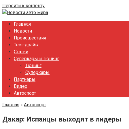
Перейти к контенту
Главная
Новости
Происшествия
Тест-драйв
Статьи
Суперкары и Тюнинг
Тюнинг
Суперкары
Партнеры
Видео
Автоспорт
Главная
»
Автоспорт
Дакар: Испанцы выходят в лидеры