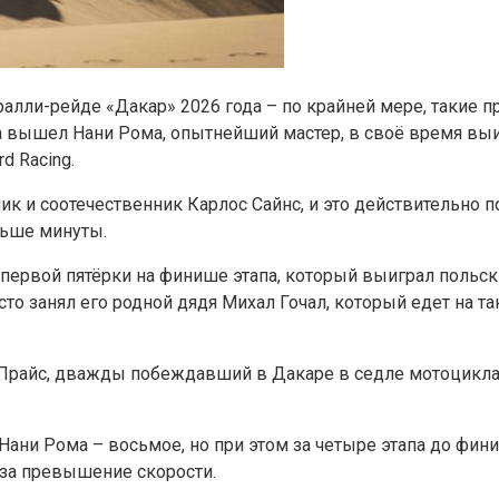
ралли-рейде «Дакар» 2026 года – по крайней мере, такие 
апа вышел Нани Рома, опытнейший мастер, в своё время вы
d Racing.
рник и соотечественник Карлоc Сайнс, и это действительн
еньше минуты.
о первой пятёрки на финише этапа, который выиграл польс
 место занял его родной дядя Михал Гочал, который едет на
и Прайс, дважды побеждавший в Дакаре в седле мотоцикла 
 Нани Рома – восьмое, но при этом за четыре этапа до фи
за превышение скорости.