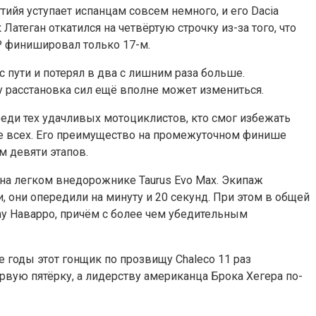
ийя уступает испанцам совсем немного, и его Dacia
Латеган откатился на четвёртую строчку из-за того, что
АР финишировал только 17-м.
с пути и потерял в два с лишним раза больше.
у расстановка сил ещё вполне может измениться.
еди тех удачливых мотоциклистов, кто смог избежать
ше всех. Его преимущество на промежуточном финише
м девяти этапов.
 на легком внедорожнике Taurus Evo Max. Экипаж
 они опередили на минуту и 20 секунд. При этом в общей
Пау Наварро, причём с более чем убедительным
 годы этот гонщик по прозвищу Chaleco 11 раз
рвую пятёрку, а лидерству американца Брока Хегера по-