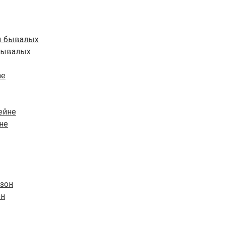
 бывалых
не
он