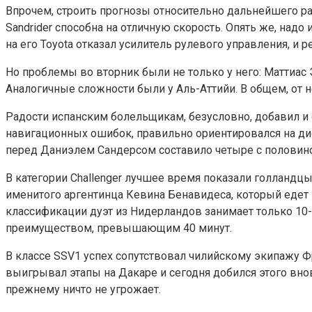
Впрочем, строить прогнозы относительно дальнейшего раз
Sandrider способна на отличную скорость. Опять же, надо
на его Toyota отказал усилитель рулевого управления, и
Но проблемы во вторник были не только у него: Маттиас 
Аналогичные сложности были у Аль-Аттийи. В общем, от н
Радости испанским болельщикам, безусловно, добавил и 
навигационных ошибок, правильно ориентировался на ди
перед Даниэлем Сандерсом составило четыре с половино
В категории Challenger лучшее время показали голландц
именитого аргентинца Кевина Бенавидеса, который едет 
классификации дуэт из Нидерландов занимает только 10-
преимуществом, превышающим 40 минут.
В классе SSV1 успех сопутствовал чилийскому экипажу Ф
выигрывал этапы на Дакаре и сегодня добился этого внов
прежнему ничто не угрожает.