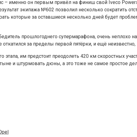
с – именно он первым привёл на финиш свой Iveco Powerst
езультат экипажа №602 позволил несколько сократить отст
рать которые за оставшиеся несколько дней будет пробле
бедитель прошлогоднего супермарафона, очень неплохо нач
 откатился за пределы первой пятёрки, и ещё неизвестно, 
го этапа, им предстоит преодолеть 420 км скоростных уча
стыне и штурмовать дюны, а это тоже не самое простое дел