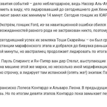
вития событий – дело неблагодарное, ведь Нассер Аль-Атт
 иметь в виду, что лидировавший до сегодняшнего дня Хенк 
 ремонт занял как минимум 14 минут. Сегодня гонщик из Ю
Экстрём, гонщик Ford, из-за навигационной ошибки сбился 
еожиданностей разного рода не застрахован никто, поэтом
сегодняшний успех их земляка Тоши Скарейны – он был ср
станции марафонского этапа и добрался до бивуака рань
й минуты, но австралиец продолжает лидировать по итога
ы Пауль Спирингс и Ян-Питер ван дер Стельт, выступающие
на машине этой же марки, но несколько иной модификации,
ю строчку, а лидирует там испанский (опять же!) экипаж 
рансиско Лопеса Контардо и Альваро Леона. В предыдущие
ь. Но по итогам девяти этапов Контардо пока замыкает пе