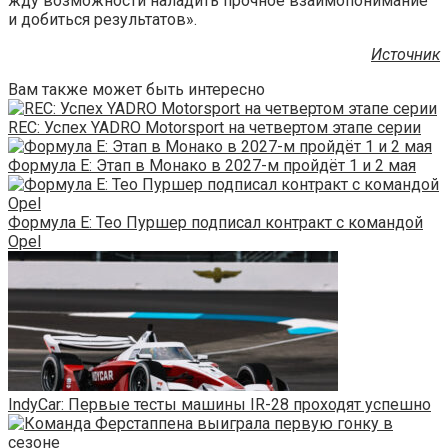
жду возможности наладить прочное взаимопонимание
и добиться результатов».
Источник
Вам также может быть интересно
REC: Успех YADRO Motorsport на четвертом этапе серии
Формула E: Этап в Монако в 2027-м пройдёт 1 и 2 мая
Формула E: Тео Пуршер подписал контракт с командой
Opel
IndyCar: Первые тесты машины IR-28 проходят успешно