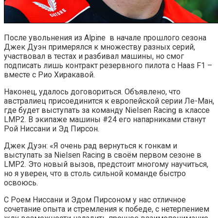
После увольнения из Alpine в начале прошлого сезона
Джек Дуэн примерялся к множеству разных серий,
участвовал в тестах и разбивал машины, но смог
подписать лишь контракт резервного пилота с Haas F1 –
вместе с Рио Хиракавой.
Наконец, удалось договориться. Объявлено, что
австралиец присоединится к европейской серии Ле-Ман,
где будет выступать за команду Nielsen Racing в классе
LMP2. В экипаже машины #24 его напарниками станут
Рой Ниссани и Эд Пирсон.
Джек Дуэн: «Я очень рад вернуться к гонкам и
выступать за Nielsen Racing в своём первом сезоне в
LMP2. Это новый вызов, предстоит многому научиться,
но я уверен, что в столь сильной команде быстро
освоюсь.
С Роем Ниссани и Эдом Пирсоном у нас отличное
сочетание опыта и стремления к победе, с нетерпением