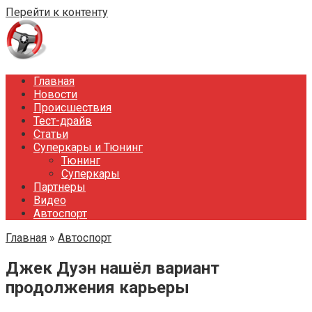
Перейти к контенту
Главная
Новости
Происшествия
Тест-драйв
Статьи
Суперкары и Тюнинг
Тюнинг
Суперкары
Партнеры
Видео
Автоспорт
Главная
»
Автоспорт
Джек Дуэн нашёл вариант
продолжения карьеры