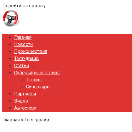
Перейти к контенту
Главная
Новости
Происшествия
Тест-драйв
Статьи
Суперкары и Тюнинг
Тюнинг
Суперкары
Партнеры
Видео
Автоспорт
Главная
»
Тест-драйв