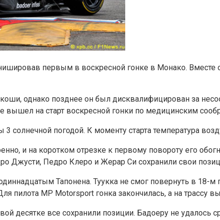
ишировав первым в воскресной гонке в Монако. Вместе с
коши, однако позднее он был дисквалифицирован за несо
не вышел на старт воскресной гонки по медицинским сооб
3 солнечной погодой. К моменту старта температура возду
ренно, и на коротком отрезке к первому повороту его обо
дро Джусти, Педро Клеро и Жерар Си сохранили свои позиц
диннадцатым Тапонена. Туукка не смог повернуть в 18-м п
ля пилота MP Motorsport гонка закончилась, а на трассу в
рвой десятке все сохранили позиции. Бадоеру не удалось с