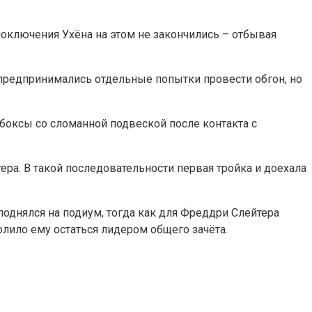
Злоключения Ухёна на этом не закончились – отбывая
у предпринимались отдельные попытки провести обгон, но
боксы со сломанной подвеской после контакта с
ера. В такой последовательности первая тройка и доехала
однялся на подиум, тогда как для Фреддри Слейтера
олило ему остаться лидером общего зачёта.