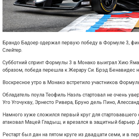
Брандо Бадоер одержал первую победу в Формуле 3, фин
Слейтер.
Субботний спринт Формулы 3 в Монако выиграл Хию Яма
образом, победа перешла к Жерару Си. Брэд Бенавидес 
Воскресное утро в Монако встретило участников Формулы 
Обладатель поула Теофиль Наэль стартовал не очень уве
Уго Угочукву, Эрнесто Ривера, Бруно дель Пино, Алессан
Намного хуже сложился первый круг для стартовавшего о
атаковал Мацей Гладыш, и врезался в защитный барьер. Д
Рестарт был дан на пятом круге из двадцати семи, и в пе