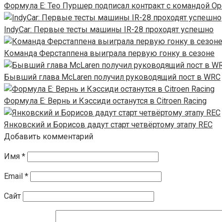
Формула E: Тео Пуршер подписал контракт с командой Op
IndyCar: Первые тесты машины IR-28 проходят успешно
Команда Ферстаппена выиграла первую гонку в сезоне
Бывший глава McLaren получил руководящий пост в WRC
Формула Е: Вернь и Кэссиди останутся в Citroen Racing
Янковский и Борисов дадут старт четвёртому этапу REC
Добавить комментарий
Имя
*
Email
*
Сайт