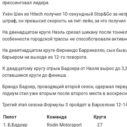
прессинговал лидера.
Ухён Шин из Hitech получил 10-секундный Stop&Go за неп
штраф, он превысил скорость на пит-лейн, за что получил
На двенадцатом круге Наэль срезал шикану после тоннел
особенности городской трассы не способствовали актив
На девятнадцатом круге Фернандо Баррикелло, сын бывш
барьером на выходе из 12-го поворота.
К двадцатому кругу отрыв Бадоера от Наэля вырос до 3,2
оставшиеся круги до финиша.
Брандо Бадоер, проводящий второй сезон, одержал перву
подиум стал уже вторым после второго места в воскресн
Третий этап сезона Формулы 3 пройдёт в Барселоне 12-1
Пилот
Команда
Круги
1. Б.Бадоер
Rodin Motorsport
27