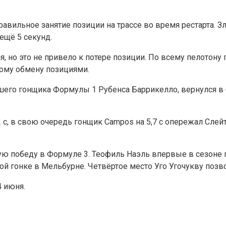
равильное занятие позиции на трассе во время рестарта. 
 ещё 5 секунд.
я, но это не привело к потере позиции. По всему пелотон
ному обмену позициями.
его гонщика Формулы 1 Рубенса Баррикелло, вернулся в 
 с, в свою очередь гонщик Campos на 5,7 с опережал Слейт
ю победу в Формуле 3. Теофиль Наэль впервые в сезоне п
ой гонке в Мельбурне. Четвёртое место Уго Угочукву позв
4 июня.