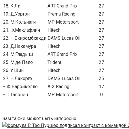
18. К.Ли
ART Grand Prix
27
19. Д.Уортон
Prema Racing
27
20. М.Кольнаги
MP Motorsport
27
21. Ф.Маклафлин
Hitech
27
22. Н.Бхиромбхакди
DAMS Lucas Oil
27
23. Д.Накамура
Hitech
27
24. М.Гладыш
ART Grand Prix
27
25. М.де Пало
Trident
27
26. У.Шин
Hitech
27
27. Н.Лакорте
DAMS Lucas Oil
25
-. Ф.Баррикелло
AIX Racing
17
-. Т.Тапонен
MP Motorsport
0
Вам также может быть интересно