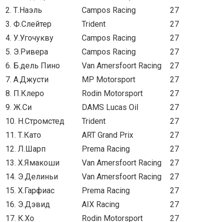
2. Т.Наэль
Campos Racing
27
3. Ф.Слейтер
Trident
27
4. У.Угочукву
Campos Racing
27
5. Э.Ривера
Campos Racing
27
6. Б.дель Пино
Van Amersfoort Racing
27
7. А.Джусти
MP Motorsport
27
8. П.Клеро
Rodin Motorsport
27
9. Ж.Си
DAMS Lucas Oil
27
10. Н.Стромстед
Trident
27
11. Т.Като
ART Grand Prix
27
12. Л.Шарп
Prema Racing
27
13. Х.Ямакоши
Van Amersfoort Racing
27
14. Э.Делиньи
Van Amersfoort Racing
27
15. Х.Гарфиас
Prema Racing
27
16. Э.Дэвид
AIX Racing
27
17. К.Хо
Rodin Motorsport
27