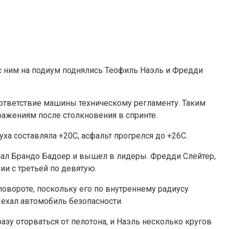
 ним на подиум поднялись Теофиль Наэль и Фредди
ответствие машины техническому регламенту. Таким
ражениям после столкновения в спринте.
ха составляла +20С, асфальт прогрелся до +26С.
гнал Брандо Бадоер и вышел в лидеры. Фредди Слейтер,
ии с третьей по девятую.
овороте, поскольку его по внутреннему радиусу
ыехал автомобиль безопасности.
разу оторваться от пелотона, и Наэль несколько кругов