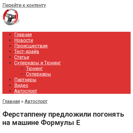
Перейти к контенту
Главная
Новости
Происшествия
Тест-драйв
Статьи
Суперкары и Тюнинг
Тюнинг
Суперкары
Партнеры
Видео
Автоспорт
Главная
»
Автоспорт
Ферстаппену предложили погонять
на машине Формулы E