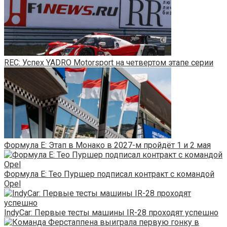
REC: Успех YADRO Motorsport на четвертом этапе серии
Формула E: Этап в Монако в 2027-м пройдёт 1 и 2 мая
Формула E: Тео Пуршер подписал контракт с командой
Opel
IndyCar: Первые тесты машины IR-28 проходят успешно