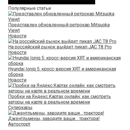
Популярные статьи
Представлен обновленный ретрокар Mitsuoka
Viewt
Новости
На российский рынок выйдет пикап JAC T8 Pro
Новости
Hyundai Ioniq 5: кросс-версия XRT и американская
сборка
Новости
Пробки на Яндекс.Картах онлайн: как смотреть
заторы на карте в реальном времени
Суперкары
Джентльмены, заводите ваши… трактора!
Автоспорт