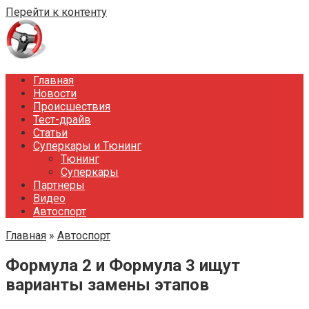
Перейти к контенту
Главная
Новости
Происшествия
Тест-драйв
Статьи
Суперкары и Тюнинг
Тюнинг
Суперкары
Партнеры
Видео
Автоспорт
Главная
»
Автоспорт
Формула 2 и Формула 3 ищут
варианты замены этапов