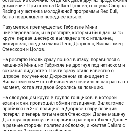
осталась на обочине, тогда как двое других продолжили
движение. При этом на Dallara Цолова, гонщика Campos
Racing и участника молодёжной программы Red Bull,
было повреждено переднее крыло.
Разумеется, преимущество Габриэле Мини
нивелировалось, и на рестарте, который был дан на 15
круге, первая шестёрка выглядела так: итальянец
лидировал, следом ехали Леон, Дюрксен, Виллагомес,
Стенсхорн и Цолов.
На рестарте Ноэль сразу пошёл в атаку, поравнялся с
машиной Мини, но Габриэле не дрогнул под натиском и
сохранил лидерство. Почти сразу стало известно о
штрафе, полученном Дюрксеном за инцидент с
Виллагомесом – это объявление появилось как раз в тот
момент, когда эти двое боролись за позицию.
На следующем круге в группе гонщиков, в которой
ехали и они, произошёл обмен позициями: Виллагомес
пробился на 3-ю позицию, а Дюрксен пару позиций
потерял, и теперь пятым ехал Стенсхорн. Далее машину
Джошуа подпихнул и отправил в разворот Алекс Данн –
в разные стороны полетели обломки, и жёлтая Dallara с
номером 2 замерла на обочине.