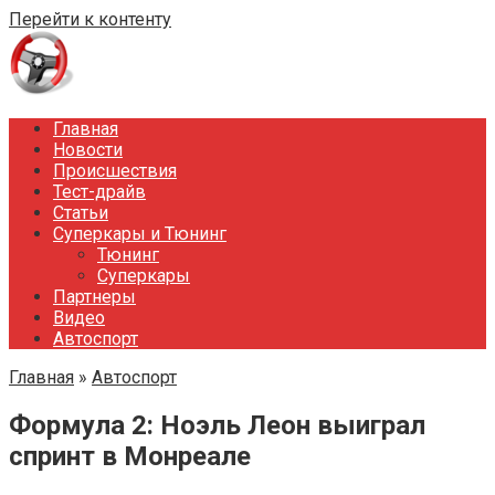
Перейти к контенту
Главная
Новости
Происшествия
Тест-драйв
Статьи
Суперкары и Тюнинг
Тюнинг
Суперкары
Партнеры
Видео
Автоспорт
Главная
»
Автоспорт
Формула 2: Ноэль Леон выиграл
спринт в Монреале