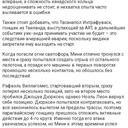
впервые, а сложность канадского кольца
недооценивать не стоит, и нехватка опыта часто
выливается в ошибки.
Также стоит добавить, что Тасанапол Интрафуваск,
гонщик из Таиланда, выступающий за ART, в дальнейших
событиях уик-энда принимать участие не будет – это
следствие вчерашней аварии, поскольку медики
запретили ему выходить на старт.
Когда погасли огни светофора, Мини отлично тронулся с
места и сразу попытался создать отрыв от остального
пелотона, а позади его машины в первых поворотах
произошло несколько контактов, но обошлось без
последствий.
Рафаэль Виллагомес, стартовавший вторым, сразу
потерял несколько позиций, зато на второе место
пробился Джошуа Дюрксен, однако Ноэль Леон вернул
себе позицию. Дюрксен попытался контратаковать, но
всё закончилось вылетом за пределы трассы, поэтому
парагвайскому гонщику пришлось отложить активные
действия до 4-го круга. Именно тогда его атака
увенчалась успехом, но Мини к этому времени успел