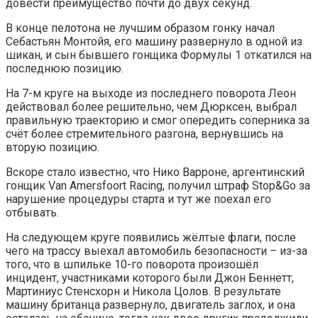
довести преимущество почти до двух секунд.
В конце пелотона не лучшим образом гонку начал
Себастьян Монтойя, его машину развернуло в одной из
шикан, и сын бывшего гонщика Формулы 1 откатился на
последнюю позицию.
На 7-м круге на выходе из последнего поворота Леон
действовал более решительно, чем Дюрксен, выбрал
правильную траекторию и смог опередить соперника за
счёт более стремительного разгона, вернувшись на
вторую позицию.
Вскоре стало известно, что Нико Варроне, аргентинский
гонщик Van Amersfoort Racing, получил штраф Stop&Go за
нарушение процедуры старта и тут же поехал его
отбывать.
На следующем круге появились жёлтые флаги, после
чего на трассу выехал автомобиль безопасности – из-за
того, что в шпильке 10-го поворота произошёл
инцидент, участниками которого были Джон Беннетт,
Мартиниус Стенсхорн и Никола Цолов. В результате
машину британца развернуло, двигатель заглох, и она