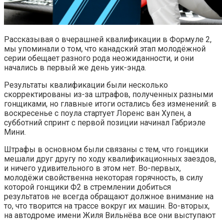
Рассказывая о вчерашней квалификации в Формуле 2,
мы упоминали о том, что канадский этап молодёжной
серии обещает разного рода неожиданности, и они
начались в первый же день уик-энда.
Результаты квалификации были несколько
скорректированы из-за штрафов, полученных разными
гонщиками, но главные итоги остались без изменений: в
воскресенье с поула стартует Лоренс ван Хупен, а
субботний спринт с первой позиции начинал Габриэле
Мини.
Штрафы в основном были связаны с тем, что гонщики
мешали друг другу по ходу квалификационных заездов,
и ничего удивительного в этом нет. Во-первых,
молодёжи свойственна некоторая горячность, в силу
которой гонщики Ф2 в стремлении добиться
результатов не всегда обращают должное внимание на
то, что творится на трассе вокруг их машин. Во-вторых,
на автодроме имени Жиля Вильнёва все они выступают