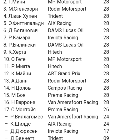
2. Г.Мини
MP Motorsport
28
3. М.Стенсхорн
Rodin Motorsport
28
4. Л.ван Хупен
Trident
28
5. Э.Фиттипальди
AIX Racing
28
6. Д.Беганович
DAMS Lucas Oil
28
7. Р.Камара
Invicta Racing
28
8. Р.Билински
DAMS Lucas Oil
28
9. К.Херта
Hitech
28
10. О.Гёте
MP Motorsport
28
11. Р.Миата
Hitech
28
12. К.Майни
ART Grand Prix
28
13. А.Данн
Rodin Motorsport
28
14. Н.Цолов
Campos Racing
28
15. М.Боя
Prema Racing
28
16. Н.Варроне
Van Amersfoort Racing
28
17. С.Монтойя
Prema Racing
26
– Р.Виллагомес
Van Amersfoort Racing
24
– К.Шилдс
AIX Racing
24
– Д.Дюрксен
Invicta Racing
17
– Д.Беннетт
Trident
09