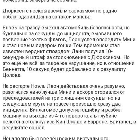
Дюрксен с нескрываемым сарказмом по радио
поблагодарил Данна за такой манёвр.
Вновь на трассу выехал автомобиль безопасности, но
буквально за секунды до инцидента, вызвавшего
появление жёлтых флагов, Леон успел опередить Мини
и стал новым лидером гонки. Тем временем стал
известен вердикт стюардов: Данн получил 10-
секундный штраф за столкновение с Дюрксеном. Но
это ещё не всё: за такое же нарушение, но в отношении
Беннетта, 10 секунд будет добавлено и к результату
Цолова.
На рестарте Ноэль Леон действовал очень разумно,
разогнался явно лучше Мини и вскоре оторвался от
преследователей на три с лишним секунды, но на
следующем круге на трассе произошло сразу два
инцидента: Виллагомес допустил ошибку и разбил
машину на выходе из 4-го поворота, а в глубине
пелотона столкнулись Кин Шилдс и Варроне. Британец в
результате сошёл.
Ненадолго был введён режим виртуального