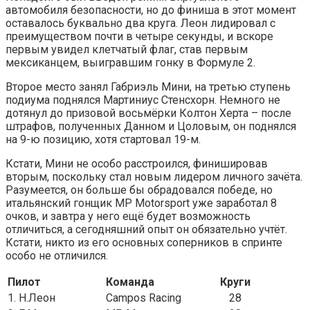
автомобиля безопасности, но до финиша в этот момент
оставалось буквально два круга. Леон лидировал с
преимуществом почти в четыре секунды, и вскоре
первым увидел клетчатый флаг, став первым
мексиканцем, выигравшим гонку в Формуле 2.
Второе место занял Габриэль Мини, на третью ступень
подиума поднялся Мартиниус Стенсхорн. Немного не
дотянул до призовой восьмёрки Колтон Херта – после
штрафов, полученных Данном и Цоловым, он поднялся
на 9-ю позицию, хотя стартовал 19-м.
Кстати, Мини не особо расстроился, финишировав
вторым, поскольку стал новым лидером личного зачёта.
Разумеется, он больше бы обрадовался победе, но
итальянский гонщик MP Motorsport уже заработал 8
очков, и завтра у него ещё будет возможность
отличиться, а сегодняшний опыт он обязательно учтёт.
Кстати, никто из его основных соперников в спринте
особо не отличился.
Пилот
Команда
Круги
1. Н.Леон
Campos Racing
28