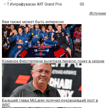
– Т.Интрафувасак
ART Grand Prix
00
Источник
Вам также может быть интересно
Команда Ферстаппена выиграла первую гонку в сезоне
Бывший глава McLaren получил руководящий пост в
WRC