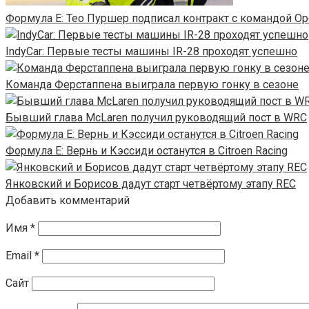
Формула E: Тео Пуршер подписал контракт с командой Op
IndyCar: Первые тесты машины IR-28 проходят успешно
Команда Ферстаппена выиграла первую гонку в сезоне
Бывший глава McLaren получил руководящий пост в WRC
Формула Е: Вернь и Кэссиди останутся в Citroen Racing
Янковский и Борисов дадут старт четвёртому этапу REC
Добавить комментарий
Имя
*
Email
*
Сайт