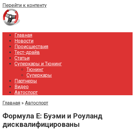
Перейти к контенту
Главная
Новости
Происшествия
Тест-драйв
Статьи
Суперкары и Тюнинг
Тюнинг
Суперкары
Партнеры
Видео
Автоспорт
Главная
»
Автоспорт
Формула Е: Буэми и Роуланд
дисквалифицированы