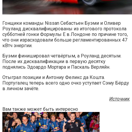
Гонщики команды Nissan Себастьен Буэми и Оливер
Роуланд дисквалифицированы из итогового протокола
субботней гонки Формулы Е в Лондоне по причине того,
что они израсходовали больше регламентированных 47
кВтч энергии.
Буэми финишировал четвёртым, а Роуланд десятым.
После их дисквалификации в первую десятку
поднялись Эдоардо Мортара и Паскаль Верляйн.
Отыграл позиции и Антониу Феликс да Кошта.
Португалец теперь всего одно очко уступает Сэму Бёрду
в личном зачёте.
Источник
Вам также может быть интересно