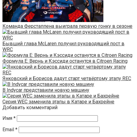
Команда Ферстаппена выиграла первую гонку в сезоне
Бывший глава McLaren получил руководящий пост в
WRC
Формула Е: Вернь и Кэссиди останутся в Citroen Racing
Янковский и Борисов дадут старт четвёртому этапу REC
В Indycar представили новую машину
Серия WEC заменила этапы в Катаре и Бахрейне
Добавить комментарий
Имя
*
Email
*