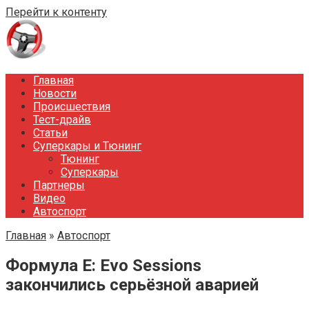
Перейти к контенту
Главная
Новости
Происшествия
Тест-драйв
Статьи
Суперкары и Тюнинг
Тюнинг
Суперкары
Партнеры
Видео
Автоспорт
Главная
»
Автоспорт
Формула E: Evo Sessions
закончились серьёзной аварией