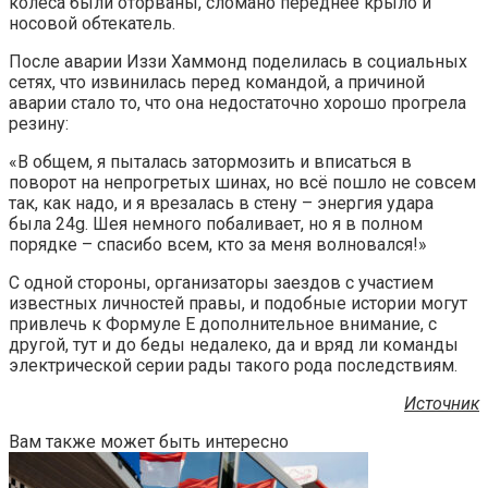
колёса были оторваны, сломано переднее крыло и
носовой обтекатель.
После аварии Иззи Хаммонд поделилась в социальных
сетях, что извинилась перед командой, а причиной
аварии стало то, что она недостаточно хорошо прогрела
резину:
«В общем, я пыталась затормозить и вписаться в
поворот на непрогретых шинах, но всё пошло не совсем
так, как надо, и я врезалась в стену – энергия удара
была 24g. Шея немного побаливает, но я в полном
порядке – спасибо всем, кто за меня волновался!»
С одной стороны, организаторы заездов с участием
известных личностей правы, и подобные истории могут
привлечь к Формуле E дополнительное внимание, с
другой, тут и до беды недалеко, да и вряд ли команды
электрической серии рады такого рода последствиям.
Источник
Вам также может быть интересно