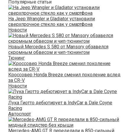
Популярные статьи
На Jeep Wrangler и Gladiator установили
сверхпрочное стекло как у смартфона
Новости
Новый Mercedes S 580 от Mansory обзавелся
скромным обвесом и чип-тюнингом
Тюнинг
Кроссовер Honda Breeze сменил поколение вслед
за CR-V
Новости
Лука Гиотто дебютирует в IndyCar в Dale Coyne
Racing
Автоспорт
Mercedes-AMG GT R переделали в 850-сильный