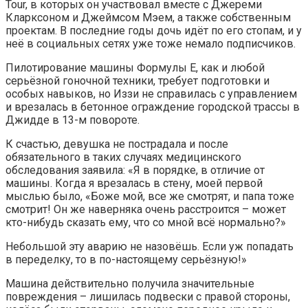
Tour, в которых он участвовал вместе с Джереми
Кларксоном и Джеймсом Мэем, а также собственным
проектам. В последние годы дочь идёт по его стопам, и у
неё в социальных сетях уже тоже немало подписчиков.
Пилотирование машины Формулы E, как и любой
серьёзной гоночной техники, требует подготовки и
особых навыков, но Иззи не справилась с управлением
и врезалась в бетонное ограждение городской трассы в
Джидде в 13-м повороте.
К счастью, девушка не пострадала и после
обязательного в таких случаях медицинского
обследования заявила: «Я в порядке, в отличие от
машины. Когда я врезалась в стену, моей первой
мыслью было, «Боже мой, все же смотрят, и папа тоже
смотрит! Он же наверняка очень расстроится – может
кто-нибудь сказать ему, что со мной всё нормально?»
Небольшой эту аварию не назовёшь. Если уж попадать
в переделку, то в по-настоящему серьёзную!»
Машина действительно получила значительные
повреждения – лишилась подвески с правой стороны,