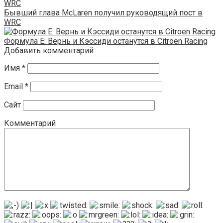
Бывший глава McLaren получил руководящий пост в
WRC
Формула Е: Вернь и Кэссиди останутся в Citroen Racing
Добавить комментарий
Имя
*
Email
*
Сайт
Комментарий