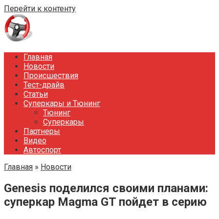
Перейти к контенту
Главная
Новости
Происшествия
Тест-драйв
Статьи
Суперкары и Тюнинг
Тюнинг
Суперкары
Партнеры
Видео
Автоспорт
Главная
»
Новости
Genesis поделился своими планами:
суперкар Magma GT пойдет в серию