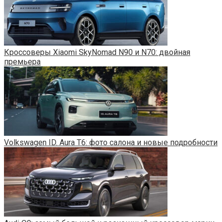
Кроссоверы Xiaomi SkyNomad N90 и N70: двойная
премьера
Volkswagen ID. Aura T6: фото салона и новые подробности