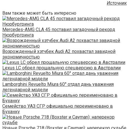
Источник
Вам также может быть интересно
Mercedes-AMG CLA 45 поставил загадочный рекорд
Нюрбургринга
Возрожденный хэтчбек Audi A2 похвастал завидной
экономичностью
Lexus LC обрел прощальную спецверсию в Австралии
Lamborghini Revuelto Miura 60° отдал дань уважения
легендарной модели
Семейство УАЗ СГР официально переименовано в
Буханку
Новые Porsche 718 (Boxster и Cayman): наперекор судьбе