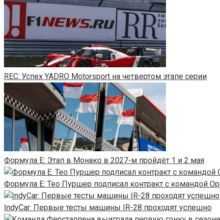
REC: Успех YADRO Motorsport на четвертом этапе серии
Формула E: Этап в Монако в 2027-м пройдёт 1 и 2 мая
Формула E: Тео Пуршер подписал контракт с командой Op
IndyCar: Первые тесты машины IR-28 проходят успешно