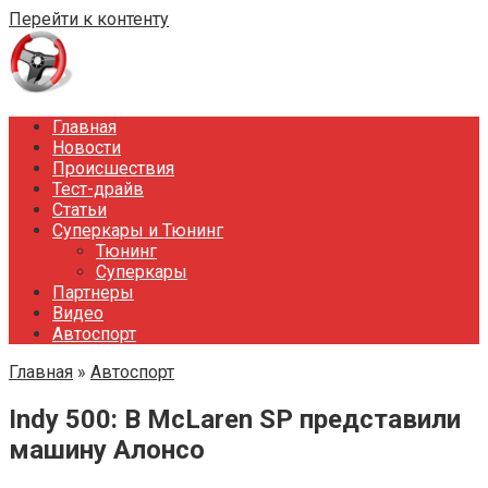
Перейти к контенту
Главная
Новости
Происшествия
Тест-драйв
Статьи
Суперкары и Тюнинг
Тюнинг
Суперкары
Партнеры
Видео
Автоспорт
Главная
»
Автоспорт
Indy 500: В McLaren SP представили
машину Алонсо