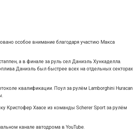
ковано особое внимание благодаря участию Макса
таппен, а в финале за руль сел Даниэль Хункаделла.
оплива Даниэль был быстрее всех на отдельных секторах
отоколе квалификации. Поул за рулём Lamborghini Huracan
ы.
йку Кристофер Хаасе из команды Scherer Sport за рулём
иальном канале автодрома в YouTube.