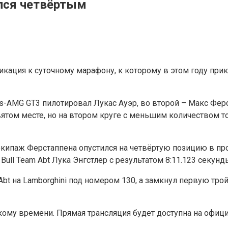
лся четвёртым
кация к суточному марафону, к которому в этом году при
s-AMG GT3 пилотировал Лукас Ауэр, во второй – Макс Ферс
ятом месте, но на втором круге с меньшим количеством т
 экипаж Ферстаппена опустился на четвёртую позицию в пр
ll Team Abt Лука Энгстлер с результатом 8:11.123 секунд
Abt на Lamborghini под номером 130, а замкнул первую тро
скому времени. Прямая трансляция будет доступна на офиц