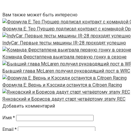
Вам также может быть интересно
Формула E: Тео Пуршер подписал контракт с командой Op
IndyCar: Первые тесты машины IR-28 проходят успешно
Команда Ферстаппена выиграла первую гонку в сезоне
Бывший глава McLaren получил руководящий пост в WRC
Формула Е: Вернь и Кэссиди останутся в Citroen Racing
Янковский и Борисов дадут старт четвёртому этапу REC
Добавить комментарий
Имя
*
Email
*