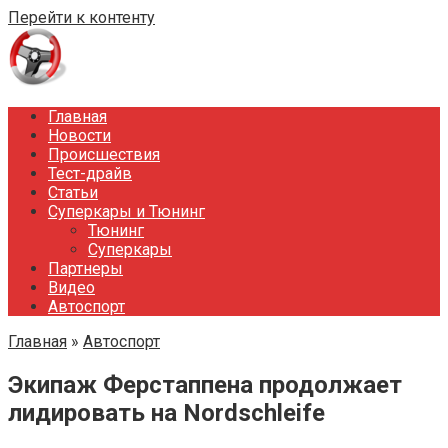
Перейти к контенту
Главная
Новости
Происшествия
Тест-драйв
Статьи
Суперкары и Тюнинг
Тюнинг
Суперкары
Партнеры
Видео
Автоспорт
Главная
»
Автоспорт
Экипаж Ферстаппена продолжает
лидировать на Nordschleife