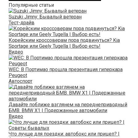
Популярные статьи
Suzuki Jimny: Бывалый ветеран
Тест-драйв
Корейским кроссоверам пора подвинуться? Kia
Sportage или Geely Tugella | Выбор есть!
Видео
WEC: В Портимао прошла презентация гиперкара
Peugeot
Автоспорт
Давайте поближе взглянем на переднеприводный
БМВ. BMW X1 | Подержанные автомобили
Видео
Что лучше для поездки: автобокс или прицеп? |