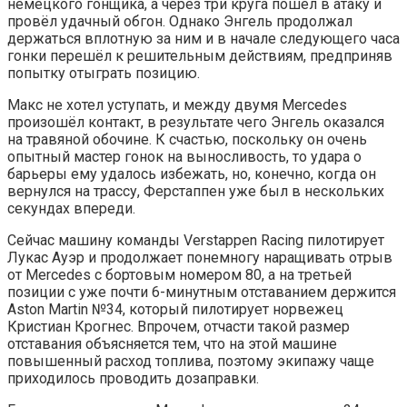
немецкого гонщика, а через три круга пошёл в атаку и
провёл удачный обгон. Однако Энгель продолжал
держаться вплотную за ним и в начале следующего часа
гонки перешёл к решительным действиям, предприняв
попытку отыграть позицию.
Макс не хотел уступать, и между двумя Mercedes
произошёл контакт, в результате чего Энгель оказался
на травяной обочине. К счастью, поскольку он очень
опытный мастер гонок на выносливость, то удара о
барьеры ему удалось избежать, но, конечно, когда он
вернулся на трассу, Ферстаппен уже был в нескольких
секундах впереди.
Сейчас машину команды Verstappen Racing пилотирует
Лукас Ауэр и продолжает понемногу наращивать отрыв
от Mercedes с бортовым номером 80, а на третьей
позиции с уже почти 6-минутным отставанием держится
Aston Martin №34, который пилотирует норвежец
Кристиан Крогнес. Впрочем, отчасти такой размер
отставания объясняется тем, что на этой машине
повышенный расход топлива, поэтому экипажу чаще
приходилось проводить дозаправки.