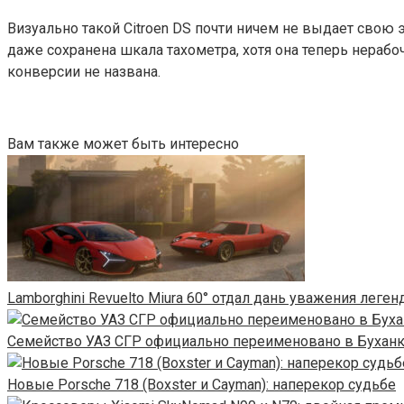
Визуально такой Citroen DS почти ничем не выдает свою 
даже сохранена шкала тахометра, хотя она теперь нерабоч
конверсии не названа.
Вам также может быть интересно
Lamborghini Revuelto Miura 60° отдал дань уважения леге
Семейство УАЗ СГР официально переименовано в Бухан
Новые Porsche 718 (Boxster и Cayman): наперекор судьбе