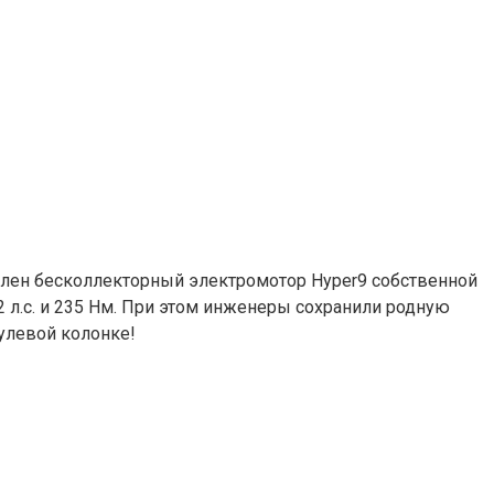
овлен бесколлекторный электромотор Hyper9 собственной
2 л.с. и 235 Нм. При этом инженеры сохранили родную
улевой колонке!