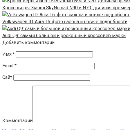
Кроссоверы Xiaomi SkyNomad N90 и N70: двойная премье
Volkswagen ID. Aura T6: фото салона и новые подробности
Audi Q9: самый большой и роскошный кроссовер марки
Добавить комментарий
Имя
*
Email
*
Сайт
Комментарий