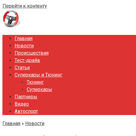
Перейти к контенту
Главная
Новости
Происшествия
Тест-драйв
Статьи
Суперкары и Тюнинг
Тюнинг
Суперкары
Партнеры
Видео
Автоспорт
Главная
»
Новости