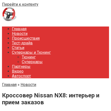
Перейти к контенту
Главная
Новости
Происшествия
Тест-драйв
Статьи
Суперкары и Тюнинг
Тюнинг
Суперкары
Партнеры
Видео
Автоспорт
Главная
»
Новости
Кроссовер Nissan NX8: интерьер и
прием заказов