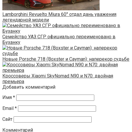
Lamborghini Revuelto Miura 60° отдал дань уважения
легендарной модели
Семейство УАЗ СГР официально переименовано в
Буханку
Новые Porsche 718 (Boxster и Cayman): наперекор судьбе
Кроссоверы Xiaomi SkyNomad N90 и N70: двойная
премьера
Добавить комментарий
Имя
*
Email
*
Сайт
Комментарий