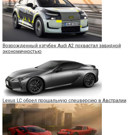
Возрожденный хэтчбек Audi A2 похвастал завидной
экономичностью
Lexus LC обрел прощальную спецверсию в Австралии