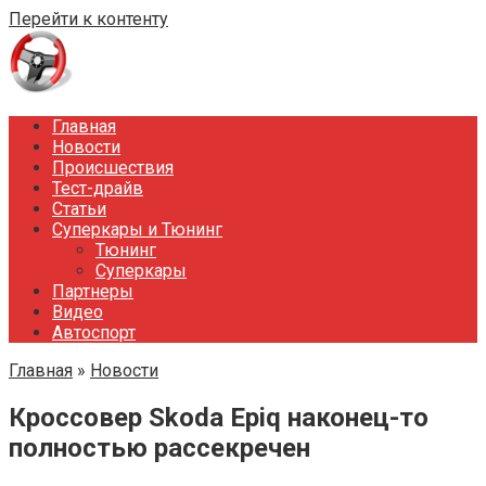
Перейти к контенту
Главная
Новости
Происшествия
Тест-драйв
Статьи
Суперкары и Тюнинг
Тюнинг
Суперкары
Партнеры
Видео
Автоспорт
Главная
»
Новости
Кроссовер Skoda Epiq наконец-то
полностью рассекречен