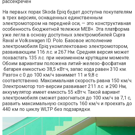
На первых порах Skoda Epiq будет доступна покупателям
в трех версиях, оснащенных единственным
электромотором на передней оси, — это конструктивная
особенность бюджетной тележки MEB+. Эта платформа
уже легла в основу доступных электромобилей Cupra
Raval и Volkswagen ID. Polo. Базовое исполнение
электромобиля Epiq укомплектовано электромотором,
развивающим 116 л.с. и 267 Нм. Средняя версия может
похвастать 135 л.с. при неизменном крутящем моменте.
Обоим вариантам положена литий-железо-фосфатная
батарея емкостью 38,5 кВт·ч, запас хода равен 310 км.
Разгон с 0 до 100 км/ч занимает 11 и 9,8 с
соответственно. Максимальная скорость равна 150 км/ч.
Электромотор топ-версии развивает 211 л.с. и 290 Нм,
аккумулятор имеет емкость 55 кВт·ч. Такой вариант
электромобиля сможет разогнаться до 100 км/ч за 7,1 с,
развить максимальную скорость 160 км/ч и проехать до
440 км по циклу WLTP без подзарядки.