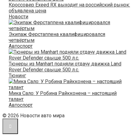
Кроссовер Exeed RX выходит на российский рынок:
объявлена цена
Новости
Экипаж Ферстаппена квалифицировался
четвёртым
Автоспорт
Тюнеры из Manhart подняли отдачу движка Land
Rover Defender свыше 500 л.с.
Тюнинг
Мика Сало: У Робина Райкконена – настоящий
талант
Автоспорт
© 2026 Новости авто мира