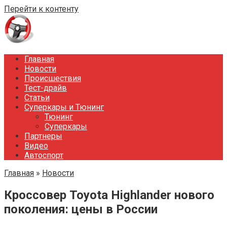
Перейти к контенту
Главная
Новости
Происшествия
Тест-драйв
Статьи
Суперкары и Тюнинг
Тюнинг
Суперкары
Партнеры
Видео
Автоспорт
Главная
»
Новости
Кроссовер Toyota Highlander нового
поколения: цены в России