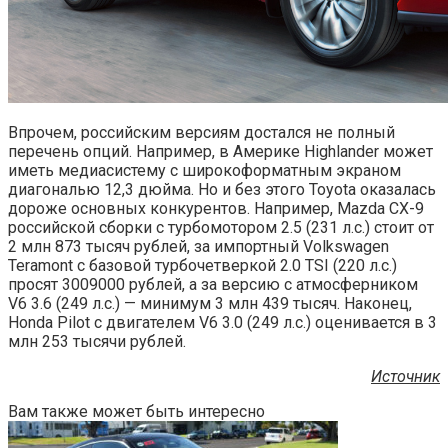
Впрочем, российским версиям достался не полный
перечень опций. Например, в Америке Highlander может
иметь медиасистему с широкоформатным экраном
диагональю 12,3 дюйма. Но и без этого Toyota оказалась
дороже основных конкурентов. Например, Mazda CX-9
российской сборки с турбомотором 2.5 (231 л.с.) стоит от
2 млн 873 тысяч рублей, за импортный Volkswagen
Teramont с базовой турбочетверкой 2.0 TSI (220 л.с.)
просят 3009000 рублей, а за версию с атмосферником
V6 3.6 (249 л.с.) — минимум 3 млн 439 тысяч. Наконец,
Honda Pilot с двигателем V6 3.0 (249 л.с.) оценивается в 3
млн 253 тысячи рублей.
Источник
Вам также может быть интересно