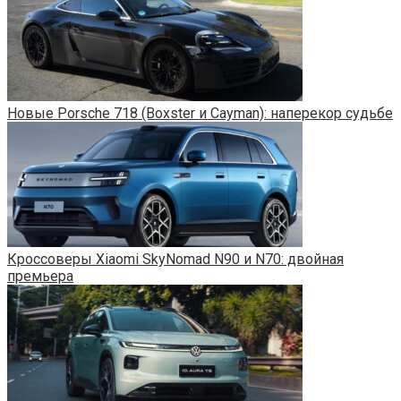
Новые Porsche 718 (Boxster и Cayman): наперекор судьбе
Кроссоверы Xiaomi SkyNomad N90 и N70: двойная
премьера