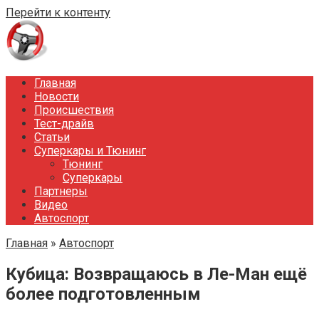
Перейти к контенту
Главная
Новости
Происшествия
Тест-драйв
Статьи
Суперкары и Тюнинг
Тюнинг
Суперкары
Партнеры
Видео
Автоспорт
Главная
»
Автоспорт
Кубица: Возвращаюсь в Ле-Ман ещё
более подготовленным