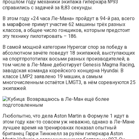
прошлом году механики экипажа гиперкара №93
справились с задачей за 8,83 секунды.
В этом году «24 часа Ле-Мана» пройдут в 94-й раз, всего
в марафоне примут участие 62 машины трёх разных
классов, а общее число гонщиков, которым предстоит
эту технику пилотировать – 186.
В самой мощной категории Hypercar спор за победу в
абсолютном зачёте поведут 18 экипажей, выступающих
на спортпрототипах восьми разных производителей, в
том числе в Ле-Мане дебютирует Genesis Magma Racing,
заводская команда корейского концерна Hyundai. В
классе LMP2 заявлено 19 машин, а самым
многочисленным остаётся LMGT3, в нём соревнуются 25
экипажей.
Любопытно, что дела Aston Martin в Формуле 1 идут в
этом году как-то совсем уж неважно, однако в Ле-Мане
лучшее время на тренировках показал опытный
британец Гарри Тинкнелл за рулём гиперкара Aston