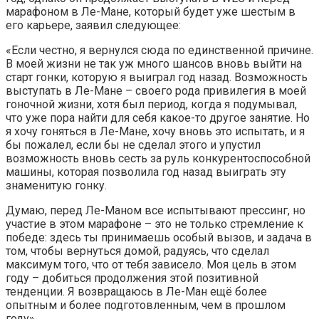
марафоном в Ле-Мане, который будет уже шестым в
его карьере, заявил следующее:
«Если честно, я вернулся сюда по единственной причине.
В моей жизни не так уж много шансов вновь выйти на
старт гонки, которую я выиграл год назад. Возможность
выступать в Ле-Мане – своего рода привилегия в моей
гоночной жизни, хотя был период, когда я подумывал,
что уже пора найти для себя какое-то другое занятие. Но
я хочу гоняться в Ле-Мане, хочу вновь это испытать, и я
бы пожалел, если бы не сделал этого и упустил
возможность вновь сесть за руль конкурентоспособной
машины, которая позволила год назад выиграть эту
знаменитую гонку.
Думаю, перед Ле-Маном все испытывают прессинг, но
участие в этом марафоне – это не только стремление к
победе: здесь ты принимаешь особый вызов, и задача в
том, чтобы вернуться домой, радуясь, что сделал
максимум того, что от тебя зависело. Моя цель в этом
году – добиться продолжения этой позитивной
тенденции. Я возвращаюсь в Ле-Ман ещё более
опытным и более подготовленным, чем в прошлом
году».