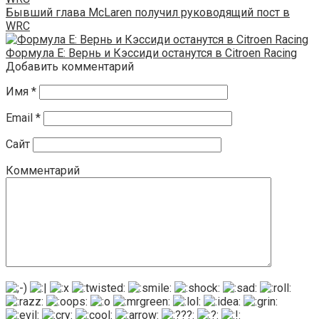
Бывший глава McLaren получил руководящий пост в
WRC
Формула Е: Вернь и Кэссиди останутся в Citroen Racing
Добавить комментарий
Имя
*
Email
*
Сайт
Комментарий