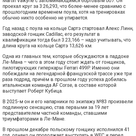
Martin Valkyrie с запоминающимся бортовым 007. Он
проехал круг за 3:26,293, что более-менее сравнимо с
прошлогодним временем поула, хотя на тренировках
обычно никто особенно не упирается.
Год назад с поула на кольце Сартэ стартовал Алекс Линн,
заводской гонщик Cadillac, его результат в
квалификации тогда был 3:23,166 – надо учитывать, что
длина круга на кольце Сартэ 13,626 км.
Одна из главных тем, которые обсуждаются в паддоке
Ле-Мана – чего в этом году стоит ждать от гонщиков,
пилотирующих гиперкары Ferrari 499P. Именно они
побеждали на легендарной французской трассе уже три
раза подряд, причём в прошлом году успеха добилась
итальянская команда AF Corse, в составе которой
выступает Роберт Кубица.
В 2025-м он и его напарники по экипажу №83 произвели
подлинную сенсацию, став первыми за 19 лет
представителем частной команды, ставшими
триумфаторами в Ле-Мане.
В прошлом декабре польскому гонщику исполнился 41
год, однако он продолжает выступать в WEC и перед