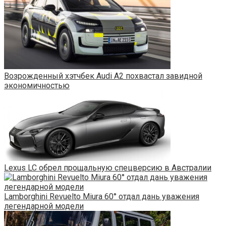
Возрожденный хэтчбек Audi A2 похвастал завидной
экономичностью
Lexus LC обрел прощальную спецверсию в Австралии
Lamborghini Revuelto Miura 60° отдал дань уважения
легендарной модели