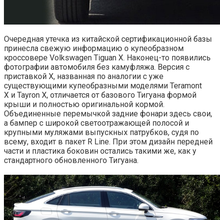
Очередная утечка из китайской сертификационной базы
принесла свежую информацию о купеобразном
кроссовере Volkswagen Tiguan X. Наконец-то появились
фотографии автомобиля без камуфляжа. Версия с
приставкой X, названная по аналогии с уже
существующими купеобразными моделями Teramont
X и Tayron X, отличается от базового Тигуана формой
крыши и полностью оригинальной кормой.
Объединенные перемычкой задние фонари здесь свои,
а бампер с широкой светоотражающей полосой и
крупными муляжами выпускных патрубков, судя по
всему, входит в пакет R Line. При этом дизайн передней
части и пластика боковин остались такими же, как у
стандартного обновленного Тигуана.