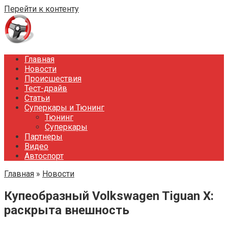
Перейти к контенту
Главная
Новости
Происшествия
Тест-драйв
Статьи
Суперкары и Тюнинг
Тюнинг
Суперкары
Партнеры
Видео
Автоспорт
Главная
»
Новости
Купеобразный Volkswagen Tiguan X:
раскрыта внешность