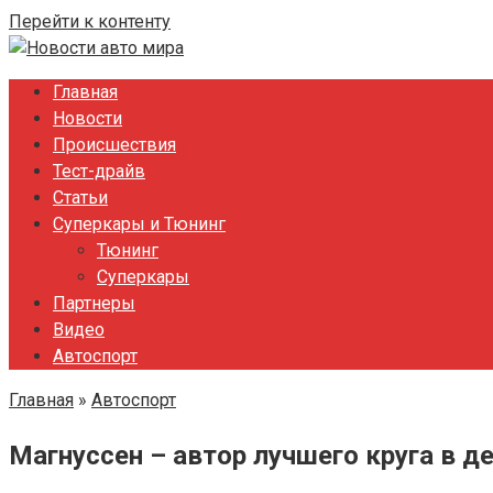
Перейти к контенту
Главная
Новости
Происшествия
Тест-драйв
Статьи
Суперкары и Тюнинг
Тюнинг
Суперкары
Партнеры
Видео
Автоспорт
Главная
»
Автоспорт
Магнуссен – автор лучшего круга в 