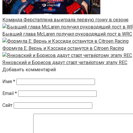
Команда Ферстаппена выиграла первую гонку в сезоне
Бывший глава McLaren получил руководящий пост в WRC
Формула Е: Вернь и Кэссиди останутся в Citroen Racing
Янковский и Борисов дадут старт четвёртому этапу REC
Добавить комментарий
Имя
*
Email
*
Сайт