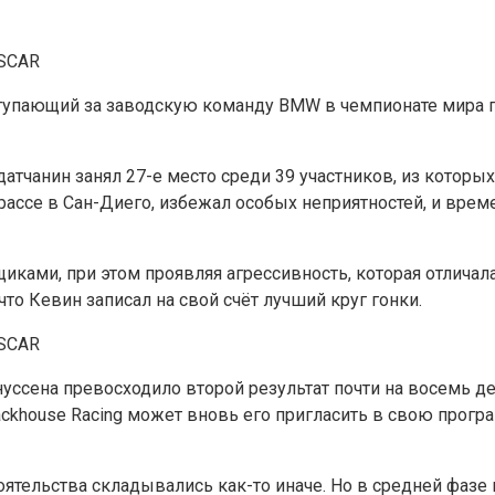
упающий за заводскую команду BMW в чемпионате мира п
атчанин занял 27-е место среди 39 участников, из которы
ассе в Сан-Диего, избежал особых неприятностей, и врем
иками, при этом проявляя агрессивность, которая отличала
то Кевин записал на свой счёт лучший круг гонки.
сена превосходило второй результат почти на восемь деся
house Racing может вновь его пригласить в свою программ
тоятельства складывались как-то иначе. Но в средней фазе