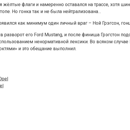
я жёлтые флаги и намеренно оставался на трассе, хотя ш
топе. Но гонка так и не была нейтрализована…
появился как минимум один личный враг – Ной Грэгсон, гон
 в разворот его Ford Mustang, и после финиша Грэгстон по
спользованием ненормативной лексики. Во всяком случае 
локтями» и это обещание выполнил.
el