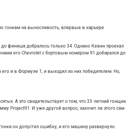
о гонкам на выносливость, впервые в карьере
х до финиша добралось только 34. Однако Кевин проехал
енами его Chevrolet с бортовым номером 91 добирался до
 его и в Формуле 1, и выходил из них победителем. Но,
тых. А это свидетельствует о том, что 33-летний гонщик
у Project91. И уже другой вопрос, захочет ли этого сам
 гонки он допустил ошибку, и его машину развернуло.