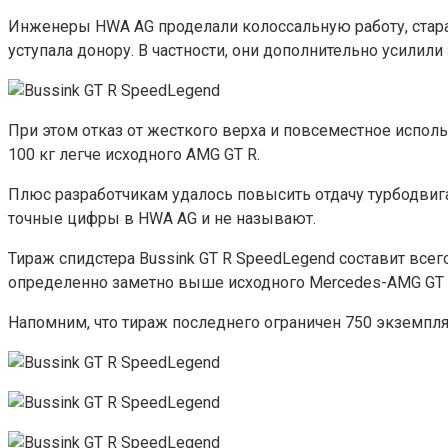
Инженеры HWA AG проделали колоссальную работу, старая
уступала донору. В частности, они дополнительно усилил
При этом отказ от жесткого верха и повсеместное испол
100 кг легче исходного AMG GT R.
Плюс разработчикам удалось повысить отдачу турбодвигат
точные цифры в HWA AG и не называют.
Тираж спидстера Bussink GT R SpeedLegend составит всег
определенно заметно выше исходного Mercedes-AMG GT 
Напомним, что тираж последнего ограничен 750 экземпляр