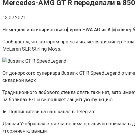
Mercedes-AMG GT R переделали в 85
13.07.2021
Немецкая инжиниринговая фирма HWA AG из Аффальтербах
Сообщается, что автором проекта является дизайнер Рол
McLaren SLR Stirling Moss.
От донорского суперкара Bussink GT R SpeedLegend отли
складной верх.
Традиционного лобового стекла опять таки нет, зато им
на болидах F-1 и выполняет защитную функцию.
► Подпишитесь на наш канал в Telegram
Данная Y-образная вставка весьма органично вписана в 
«горячие» клавиши.