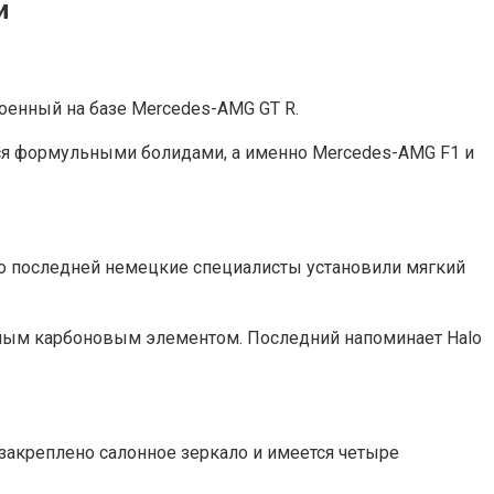
и
оенный на базе Mercedes-AMG GT R.
лся формульными болидами, а именно Mercedes-AMG F1 и
сто последней немецкие специалисты установили мягкий
азным карбоновым элементом. Последний напоминает Halo
 закреплено салонное зеркало и имеется четыре