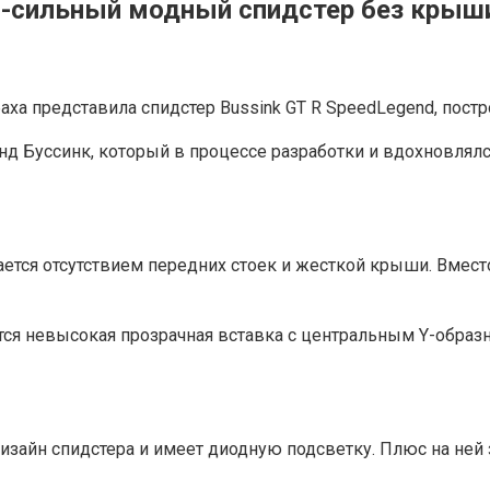
0-сильный модный спидстер без крыш
а представила спидстер Bussink GT R SpeedLegend, постр
анд Буссинк, который в процессе разработки и вдохновля
чается отсутствием передних стоек и жесткой крыши. Вме
еется невысокая прозрачная вставка с центральным Y-обр
дизайн спидстера и имеет диодную подсветку. Плюс на ней