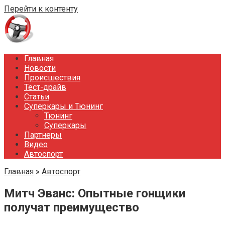
Перейти к контенту
Главная
Новости
Происшествия
Тест-драйв
Статьи
Суперкары и Тюнинг
Тюнинг
Суперкары
Партнеры
Видео
Автоспорт
Главная
»
Автоспорт
Митч Эванс: Опытные гонщики
получат преимущество