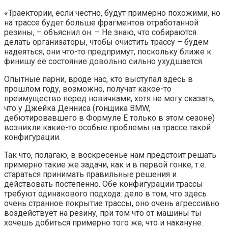
«Траектории, если честно, будут примерно похожими, но
на трассе будет больше фрагментов отработанной
резины, – объяснил он. – Не знаю, что собираются
делать организаторы, чтобы очистить трассу – будем
надеяться, они что-то предпримут, поскольку ближе к
финишу её состояние довольно сильно ухудшается.
Опытные парни, вроде нас, кто выступал здесь в
прошлом году, возможно, получат какое-то
преимущество перед новичками, хотя не могу сказать,
что у Джейка Денниса (гонщика BMW,
дебютировавшего в Формуле E только в этом сезоне)
возникли какие-то особые проблемы на трассе такой
конфигурации.
Так что, полагаю, в воскресенье нам предстоит решать
примерно такие же задачи, как и в первой гонке, т.е.
стараться принимать правильные решения и
действовать постепенно. Обе конфигурации трассы
требуют одинакового подхода: дело в том, что здесь
очень странное покрытие трассы, оно очень агрессивно
воздействует на резину, при том что от машины ты
хочешь добиться примерно того же, что и накануне.