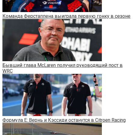
Команда Ферстаппена выиграла первую гонку в сезоне
Бывший глава McLaren получил руководящий пост в
WRC
Формула Е: Вернь и Кэссиди останутся в Citroen Racing