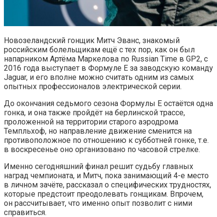
Новозеландский гонщик Митч Эванс, знакомый
российским болельщикам ещё с тех пор, как он был
напарником Артёма Маркелова по Russian Time в GP2, с
2016 года выступает в Формуле E за заводскую команду
Jaguar, и его вполне можно считать одним из самых
опытных профессионалов электрической серии.
До окончания седьмого сезона Формулы E остаётся одна
гонка, и она также пройдёт на берлинской трассе,
проложенной на территории старого аэродрома
Темпльхоф, но направление движение сменится на
противоположное по отношению к субботней гонке, т.е.
в воскресенье оно организовано по часовой стрелке.
Именно сегодняшний финал решит судьбу главных
наград чемпионата, и Митч, пока занимающий 4-е место
в личном зачёте, рассказал о специфических трудностях,
которые предстоит преодолевать гонщикам. Впрочем,
он рассчитывает, что именно опыт позволит с ними
справиться.