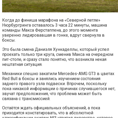
Когда до финиша марафона на «Северной петле»
Нюрбургринга оставалось 3 часа 22 минуты, машина
команды Макса Ферстаппена, до этого момента
уверенно лидировавшая в гонке, вдруг свернула в
боксы.
Это была смена Даниэля Хункаделлы, который успел
проехать только три круга, сменив Макса на очередном
пит-стопе, и сразу стало понятно, что возникла некая
нештатная ситуация.
Механики спешно закатили Mercedes-AMG GT3 в цветах
Red Bull в боксы и занялись изучением состояния
заднего правого узла подвески. Впрочем, поскольку
пока никакой информации о причинах случившегося нет,
звучат предположения, что проблема может быть
связана с трансмиссией.
Остаётся ждать официальных объяснений, а пока
приходится констатировать, что в абсолютной
классификации экипаж №3 утратил лидерство, которое