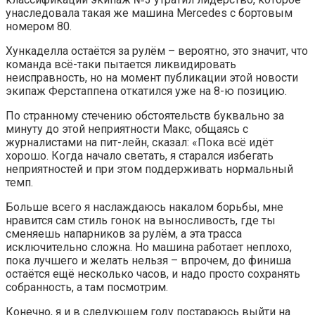
унаследовала такая же машина Mercedes с бортовым
номером 80.
Хункаделла остаётся за рулём – вероятно, это значит, что
команда всё-таки пытается ликвидировать
неисправность, но на момент публикации этой новости
экипаж Ферстаппена откатился уже на 8-ю позицию.
По странному стечению обстоятельств буквально за
минуту до этой неприятности Макс, общаясь с
журналистами на пит-лейн, сказал: «Пока всё идёт
хорошо. Когда начало светать, я старался избегать
неприятностей и при этом поддерживать нормальный
темп.
Больше всего я наслаждаюсь накалом борьбы, мне
нравится сам стиль гонок на выносливость, где ты
сменяешь напарников за рулём, а эта трасса
исключительно сложна. Но машина работает неплохо,
пока лучшего и желать нельзя – впрочем, до финиша
остаётся ещё несколько часов, и надо просто сохранять
собранность, а там посмотрим.
Конечно, я и в следующем году постараюсь выйти на