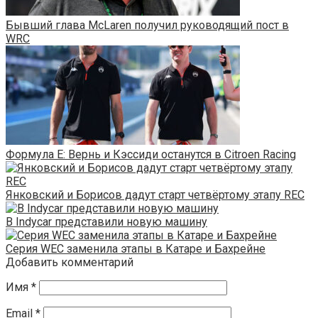
Бывший глава McLaren получил руководящий пост в
WRC
Формула Е: Вернь и Кэссиди останутся в Citroen Racing
Янковский и Борисов дадут старт четвёртому этапу REC
В Indycar представили новую машину
Серия WEC заменила этапы в Катаре и Бахрейне
Добавить комментарий
Имя
*
Email
*