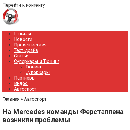
Перейти к контенту
Главная
Новости
Происшествия
Тест-драйв
Статьи
Суперкары и Тюнинг
Тюнинг
Суперкары
Партнеры
Видео
Автоспорт
Главная
»
Автоспорт
На Mercedes команды Ферстаппена
возникли проблемы