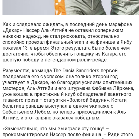
Как и следовало ожидать, в последний день марафона
«Дакар» Нассер Аль-Аттийя не оставил соперникам
никаких надежд, не стал рисковать, относительно
спокойно проехал финальный этап и на финише в Янбу
показал 13-е время. Этого результата было более чем
достаточно, чтобы обеспечить гонщику из Катара его
шестую победу в легендарном ралли-рейде.
Разумеется, команда The Dacia Sandriders первой
поздравила его с успехом: она только второй год
участвует в Дакаре, но благодаря усилиям опытнейших
мастеров, Аль-Аттийи и его штурмана Фабиана Лёркена,
уже вошла в престижный клуб обладателей заветного
главного приза – статуэтки «Золотой бедуин». Кстати,
бельгиец раньше выступал в одном экипаже с
Себастьеном Лёбом, но теперь присоединился к Аль-
Аттийе, и этот альянс оказался победным.
«Замечательно, что мы выиграли эту гонку! –
прокомментировал Нассер после финиша. – Ради этого