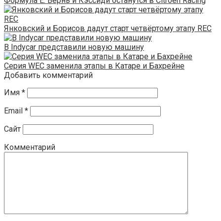
Формула Е: Вернь и Кэссиди останутся в Citroen Racing
Янковский и Борисов дадут старт четвёртому этапу REC
В Indycar представили новую машину
Серия WEC заменила этапы в Катаре и Бахрейне
Добавить комментарий
Имя
*
Email
*
Сайт
Комментарий