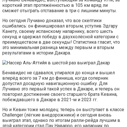
короткий этап протяжённостью в 105 км вряд ли
сможет отыграть отставание в три с лишним минуты.
Но сегодня Лучиано доказал, что все скептики
ошибались: он финишировал вторым, уступив Эдгару
Канету, своему испанскому напарнику, всего шесть
секунд и одержал победу в двухколёсной категории с
преимуществом в две секунды! Статистика гласит, что
это минимальная разница между первым и вторым
результатами в истории Дакара.
Бенавидес не сдавался, упирался до конца и вышел
вперёд всего за 7 км до финиша, когда соперник
допустил досадную навигационную ошибку. Для
Лучиано это первый такой успех в Дакаре, и теперь он
повторил достижение своего старшего брата Кевина,
побеждавшего в Дакаре в 2021-м и 2023 гг.
Но и Кевин тоже молодец: теперь он выступает в классе
Challenger (лёгкие внедорожники) и сегодня вновь
выиграл этап, однако по итогам ралли-рейда лучшим в
этой категории стал Пау Наварро, его напарник по