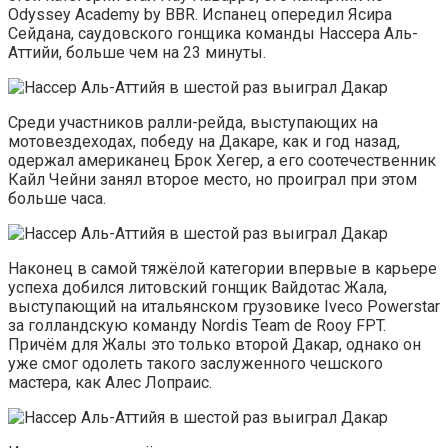
Odyssey Academy by BBR. Испанец опередил Ясира
Сейдана, саудовского гонщика команды Нассера Аль-
Аттийи, больше чем на 23 минуты.
Среди участников ралли-рейда, выступающих на
мотовездеходах, победу на Дакаре, как и год назад,
одержал американец Брок Хегер, а его соотечественник
Кайл Чейни занял второе место, но проиграл при этом
больше часа.
Наконец в самой тяжёлой категории впервые в карьере
успеха добился литовский гонщик Вайдотас Жала,
выступающий на итальянском грузовике Iveco Powerstar
за голландскую команду Nordis Team de Rooy FPT.
Причём для Жалы это только второй Дакар, однако он
уже смог одолеть такого заслуженного чешского
мастера, как Алес Лопраис.