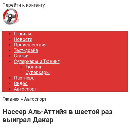
Перейти к контенту
Главная
Новости
Происшествия
Тест-драйв
Статьи
Суперкары и Тюнинг
Тюнинг
Суперкары
Партнеры
Видео
Автоспорт
Главная
»
Автоспорт
Нассер Аль-Аттийя в шестой раз
выиграл Дакар