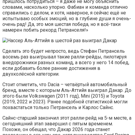
пришлось потрудиться – я даже не могу объяснить
словами, насколько упорно. Фабиан и команда отлично
справились с делом, и хотя, наверное, я сейчас ещё не
испытываю особых эмоций, но в глубине души я очень-
очень рад! Да, это моя шестая победа, но я всё-таки
намерен побить рекорд Петранселя!»
Сделать это будет непросто, ведь Стефан Петрансель
восемь раз выигрывал такие ралли-рейды, пилотируя
внедорожники разных команд, а всего у него 14 побед,
если добавить более ранние достижения в
двухколёсной категории.
Стоит отметить, что Dacia – четвёртый автомобильный
бренд, вместе с которым Аль-Аттийя выиграл Дакар. До
этого были Volkswagen (2011 год), Mini (2015) и Toyota
(2019, 2022 и 2023). Ранее подобной статистикой могли
похвастаться только Петрансель и Карлос Сайнс.
Сайнс-старший закончил этот ралли-рейд на 5-м месте, а
сегодняшний этап завершил с пятым временем.
Похоже, он обещал, что Дакар 2026 года станет