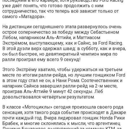
последним в его карьере, хотя руководство Ford Racing
уже даёт понять, что готово продолжить с ним
сотрудничество, так что теперь всё зависит только от
самого «Матадора».
На дистанции сегодняшнего этапа развернулось очень
острое соперничество за победу между Себастьеном
Лёбом, напарником Аль-Аттийи, и Маттиасом
Экстрёмом, выступающему, как и Сайнс, за Ford Racing.
В этой дуэли верх одержал швед: в субботу, как и вчера,
он был быстрее, но девятикратный чемпион мира по
ралли проиграл ему всего 9 секунд!
Этого Экстрёму хватило, чтобы удержаться на третьем
месте по итогам ралли-рейда, но лучшим гонщиком Ford
в этом году стал не он, а Нани Рома. Соотечественник и
напарник Сайнса завершил ралли-рейд на 2-м месте,
проиграв Аль-Аттийе 9 минут 42 секунды. Лёб
довольствовался четвёртым результатом.
В классе «Мотоциклы» сегодня произошла своего рода
сенсация, хотя такого рода события происходят в Дакаре
почти каждый год. Вчера лидировал гонщик Honda Рики
Брабек, и многие склонялись к мысли, что аргентинец
Лучиано Бенавидес, выступающий за команду KTM, за