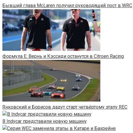
Бывший глава McLaren получил руководящий пост в WRC
Формула Е: Вернь и Кэссиди останутся в Citroen Racing
Янковский и Борисов дадут старт четвёртому этапу REC
В Indycar представили новую машину