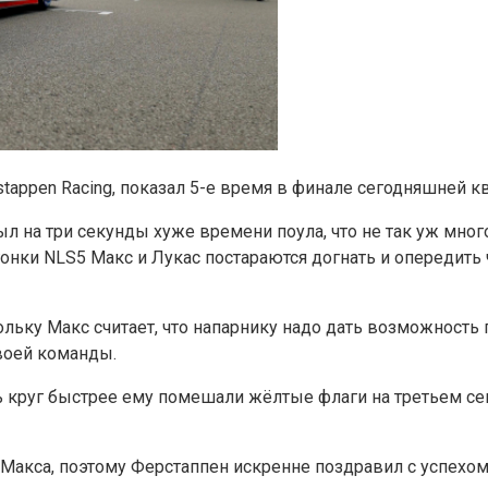
stappen Racing, показал 5-е время в финале сегодняшней 
 на три секунды хуже времени поула, что не так уж много, 
 гонки NLS5 Макс и Лукас постараются догнать и опередит
ьку Макс считает, что напарнику надо дать возможность п
своей команды.
ь круг быстрее ему помешали жёлтые флаги на третьем сек
 Макса, поэтому Ферстаппен искренне поздравил с успехо