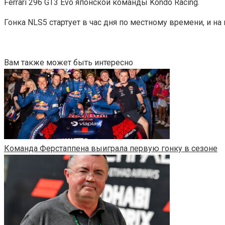
Ferrari 296 GT3 Evo японской команды Kondo Racing.
Гонка NLS5 стартует в час дня по местному времени, и н
Вам также может быть интересно
Команда Ферстаппена выиграла первую гонку в сезоне