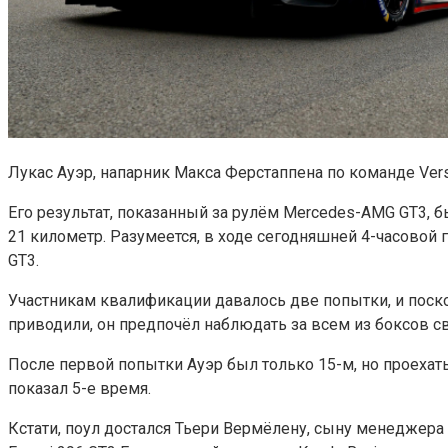
Лукас Ауэр, напарник Макса Ферстаппена по команде Ver
Его результат, показанный за рулём Mercedes-AMG GT3, был
21 километр. Разумеется, в ходе сегодняшней 4-часовой
GT3.
Участникам квалификации давалось две попытки, и поскол
приводили, он предпочёл наблюдать за всем из боксов 
После первой попытки Ауэр был только 15-м, но проехат
показал 5-е время.
Кстати, поул достался Тьери Вермёлену, сыну менеджера