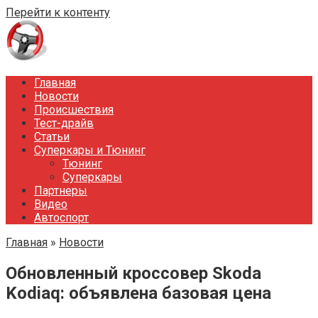
Перейти к контенту
Главная
Новости
Происшествия
Тест-драйв
Статьи
Суперкары и Тюнинг
Тюнинг
Суперкары
Партнеры
Видео
Автоспорт
Главная
»
Новости
Обновленный кроссовер Skoda
Kodiaq: объявлена базовая цена