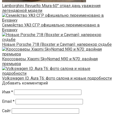
Lamborghini Revuelto Miura 60° отдал дань уважения
легендарной модели
Семейство УАЗ СГР официально переименовано в
Буханку
Новые Porsche 718 (Boxster и Cayman): наперекор судьбе
Кроссоверы Xiaomi SkyNomad N90 и N70: двойная
премьера
Volkswagen ID. Aura T6: фото салона и новые подробности
Добавить комментарий
Имя
*
Email
*
Сайт