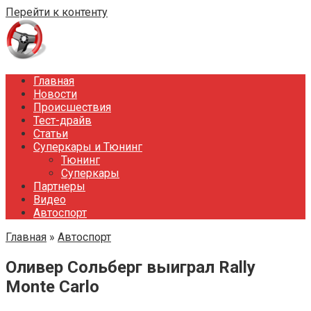
Перейти к контенту
Главная
Новости
Происшествия
Тест-драйв
Статьи
Суперкары и Тюнинг
Тюнинг
Суперкары
Партнеры
Видео
Автоспорт
Главная
»
Автоспорт
Оливер Сольберг выиграл Rally
Monte Carlo