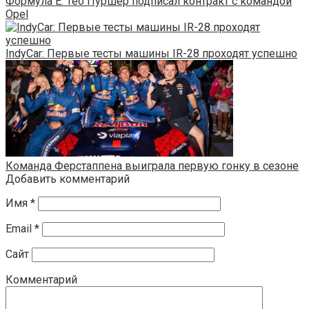
Формула E: Тео Пуршер подписал контракт с командой
Opel
IndyCar: Первые тесты машины IR-28 проходят успешно
Команда Ферстаппена выиграла первую гонку в сезоне
Добавить комментарий
Имя
*
Email
*
Сайт
Комментарий