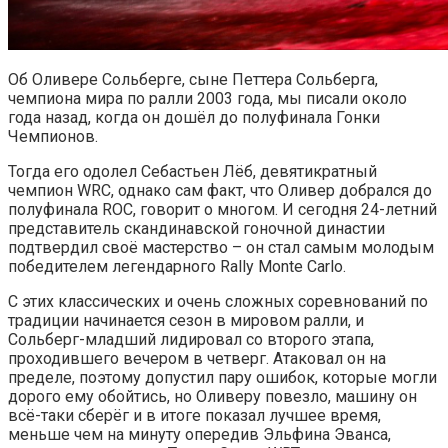
Об Оливере Сольберге, сыне Петтера Сольберга,
чемпиона мира по ралли 2003 года, мы писали около
года назад, когда он дошёл до полуфинала Гонки
Чемпионов.
Тогда его одолел Себастьен Лёб, девятикратный
чемпион WRC, однако сам факт, что Оливер добрался до
полуфинала ROC, говорит о многом. И сегодня 24-летний
представитель скандинавской гоночной династии
подтвердил своё мастерство – он стал самым молодым
победителем легендарного Rally Monte Carlo.
С этих классических и очень сложных соревнований по
традиции начинается сезон в мировом ралли, и
Сольберг-младший лидировал со второго этапа,
проходившего вечером в четверг. Атаковал он на
пределе, поэтому допустил пару ошибок, которые могли
дорого ему обойтись, но Оливеру повезло, машину он
всё-таки сберёг и в итоге показал лучшее время,
меньше чем на минуту опередив Эльфина Эванса,