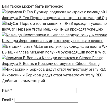
Вам также может быть интересно
Формула E: Тео Пуршер подписал контракт с командой Op
IndyCar: Первые тесты машины IR-28 проходят успешно
Команда Ферстаппена выиграла первую гонку в сезоне
Бывший глава McLaren получил руководящий пост в WRC
Формула Е: Вернь и Кэссиди останутся в Citroen Racing
Янковский и Борисов дадут старт четвёртому этапу REC
Добавить комментарий
Имя
*
Email
*