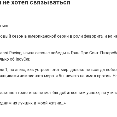
ы не хотел связываться
новый сезон в американской серии в роли фаворита, и на 
si Racing, начал сезон с победы в Гран При Сент-Питерсбе
ько об IndyCar.
ле 1, но знаю, как устроен этот мир: далеко не всегда по
нщиками чемпионата мира, я бы ничего не имел против. Но 
Ферстаппен тоже вполне мог бы добиться там успеха, но у
л одним из лучших в моей жизни…»