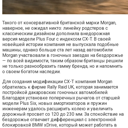
Такого от консервативной британской марки Morgan,
наверное, не ожидал никто: линейку родстеров с
классическим дизайном дополнила внедорожная
версия модели Plus Four с индексом CX-T. В своей
новейшей истории компания не выпускала подобные
машины, однако больше ста лет назад автомобили
Morgan участвовали в гоночных заездах на бездорожье
— по всей видимости, таким образом британцы решили
не только разнообразить гамму бренда, но и напомнить
о своем богатом наследии.
Для создания модификации CX-T компания Morgan
обратилась к фирме Rally Raid UK, которая занимается
постройкой дакаровских гоночных автомобилей.
Благодаря установке поперечных рычагов от старшей
модели Plus Six, новых амортизаторов и пружин
инженерам удалось расширить колею и увеличить
дорожный просвет со 120 до 230 мм. За спокойствие на
бездорожье отвечает дифференциал с электронной
блокировкой BMW xDrive, который может работать в