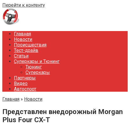
Перейти к контенту
Главная
Новости
Происшествия
Тест-драйв
Статьи
Суперкары и Тюнинг
Тюнинг
Суперкары
Партнеры
Видео
Автоспорт
Главная
»
Новости
Представлен внедорожный Morgan
Plus Four CX-T