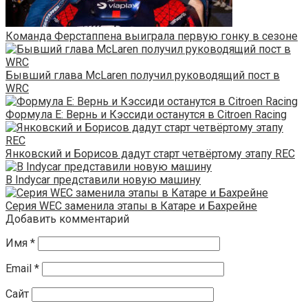
Команда Ферстаппена выиграла первую гонку в сезоне
Бывший глава McLaren получил руководящий пост в
WRC
Формула Е: Вернь и Кэссиди останутся в Citroen Racing
Янковский и Борисов дадут старт четвёртому этапу REC
В Indycar представили новую машину
Серия WEC заменила этапы в Катаре и Бахрейне
Добавить комментарий
Имя
*
Email
*
Сайт