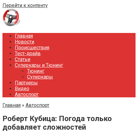
Перейти к контенту
Главная
Новости
Происшествия
Тест-драйв
Статьи
Суперкары и Тюнинг
Тюнинг
Суперкары
Партнеры
Видео
Автоспорт
Главная
»
Автоспорт
Роберт Кубица: Погода только
добавляет сложностей