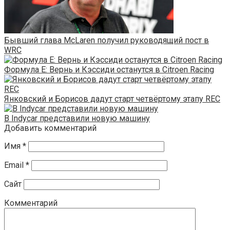
Бывший глава McLaren получил руководящий пост в
WRC
Формула Е: Вернь и Кэссиди останутся в Citroen Racing
Янковский и Борисов дадут старт четвёртому этапу REC
В Indycar представили новую машину
Добавить комментарий
Имя
*
Email
*
Сайт
Комментарий