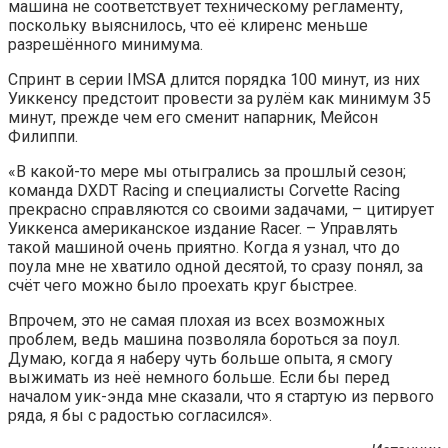
машина не соответствует техническому регламенту,
поскольку выяснилось, что её клиренс меньше
разрешённого минимума.
Спринт в серии IMSA длится порядка 100 минут, из них
Уиккенсу предстоит провести за рулём как минимум 35
минут, прежде чем его сменит напарник, Мейсон
Филиппи.
«В какой-то мере мы отыгрались за прошлый сезон;
команда DXDT Racing и специалисты Corvette Racing
прекрасно справляются со своими задачами, – цитирует
Уиккенса американское издание Racer. – Управлять
такой машиной очень приятно. Когда я узнал, что до
поула мне не хватило одной десятой, то сразу понял, за
счёт чего можно было проехать круг быстрее.
Впрочем, это не самая плохая из всех возможных
проблем, ведь машина позволяла бороться за поул.
Думаю, когда я наберу чуть больше опыта, я смогу
выжимать из неё немного больше. Если бы перед
началом уик-энда мне сказали, что я стартую из первого
ряда, я бы с радостью согласился».