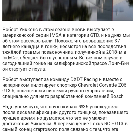
Роберт Уиккенс в этом сезоне вновь выступает в
американской серии IMSA в категории GTD, и на днях мы
об этом рассказывали. Похоже, что возвращение 37-
летнего канадца в гонки, несмотря на все последствия
тяжёлой травмы позвоночника, полученной в 2018-м в
IndyCar, обещает быть успешным. Во всяком случае в
сегодняшней гонке на калифорнийской трассе Лонг-Бич
он стартует с поула.
Роберт выступает за команду DXDT Racing и вместе с
напарником пилотирует спорткар Chevrolet Corvette Z06
GT3.R, оснащённый системой ручного управления,
специально для него разработанной компанией Bosch.
Надо упомянуть, что поул экипаж №36 унаследовал
после дисквалификации другого гонщика, показавшего
лучшее время, но думается, что это не умаляет
достижения Уиккенса. А перемещение Lexus RC F GT3 в
самый конец стартового поля связано с тем, что эта