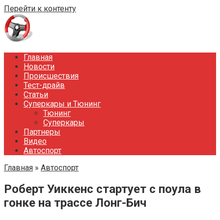
Перейти к контенту
Главная
Новости
Происшествия
Тест-драйв
Статьи
Суперкары и Тюнинг
Тюнинг
Суперкары
Партнеры
Видео
Автоспорт
Главная
»
Автоспорт
Роберт Уиккенс стартует с поула в
гонке на трассе Лонг-Бич