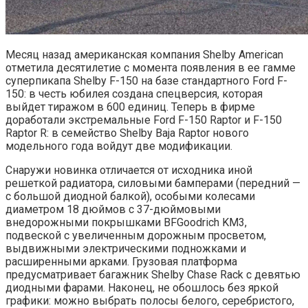
Месяц назад американская компания Shelby American
отметила десятилетие с момента появления в ее гамме
суперпикапа Shelby F-150 на базе стандартного Ford F-
150: в честь юбилея создана спецверсия, которая
выйдет тиражом в 600 единиц. Теперь в фирме
доработали экстремальные Ford F-150 Raptor и F-150
Raptor R: в семейство Shelby Baja Raptor нового
модельного года войдут две модификации.
Снаружи новинка отличается от исходника иной
решеткой радиатора, силовыми бамперами (передний —
с большой диодной балкой), особыми колесами
диаметром 18 дюймов с 37-дюймовыми
внедорожными покрышками BFGoodrich KM3,
подвеской с увеличенным дорожным просветом,
выдвижными электрическими подножками и
расширенными арками. Грузовая платформа
предусматривает багажник Shelby Chase Rack с девятью
диодными фарами. Наконец, не обошлось без яркой
графики: можно выбрать полосы белого, серебристого,