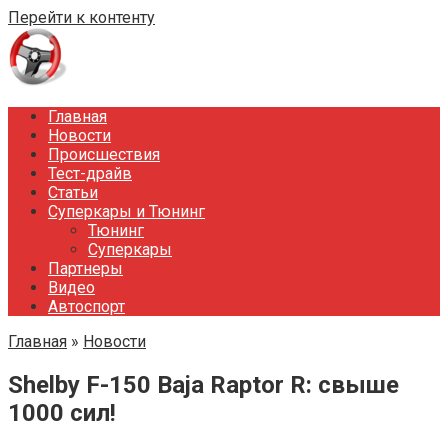
Перейти к контенту
Главная
Новости
Происшествия
Тест-драйв
Статьи
Суперкары и Тюнинг
Тюнинг
Суперкары
Партнеры
Видео
Автоспорт
Главная
»
Новости
Shelby F-150 Baja Raptor R: свыше
1000 сил!