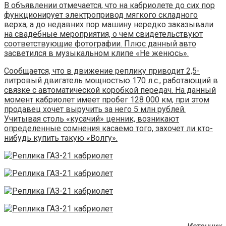
В объявлении отмечается, что на кабриолете до сих пор
функционирует электропривод мягкого складного
верха, а до недавних пор машину нередко заказывали
на свадебные мероприятия, о чем свидетельствуют
соответствующие фотографии. Плюс данный авто
засветился в музыкальном клипе «Не женюсь».
Сообщается, что в движение реплику приводит 2,5-
литровый двигатель мощностью 170 л.с., работающий в
связке с автоматической коробкой передач. На данный
момент кабриолет имеет пробег 128 000 км, при этом
продавец хочет выручить за него 5 млн рублей.
Учитывая столь «кусачий» ценник, возникают
определенные сомнения касаемо того, захочет ли кто-
нибудь купить такую «Волгу».