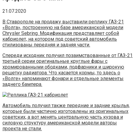
21.07.2020
В Ставрополе на продажу выставили реплику ГАЗ-21
«Волга», построенную на базе американской модели
Chrysler Sebring. Модификация представляет собой
кабриолет, на котором под советский автомобиль
стилизованы передняя и задняя части.
Спереди исходник получил позаимствованные от ГАЗ-21
третьей серии оригинальные круглые фары с
хромированными ободками, подфарники и широкую
решетку радиатора. Что касается кормы, то здесь о
«Волге» напоминают фонари и отдельные элементы
заднего бампера.
Автомобиль получил также передние и задние крылья,
которые были частично изготовлены из оригинальных
советских, а вот менять центральную часть кузова и
силовую структуру американской модели авторы
проекта не стали.