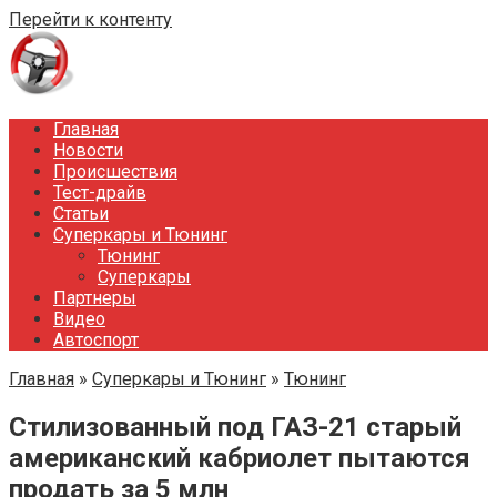
Перейти к контенту
Главная
Новости
Происшествия
Тест-драйв
Статьи
Суперкары и Тюнинг
Тюнинг
Суперкары
Партнеры
Видео
Автоспорт
Главная
»
Суперкары и Тюнинг
»
Тюнинг
Стилизованный под ГАЗ-21 старый
американский кабриолет пытаются
продать за 5 млн