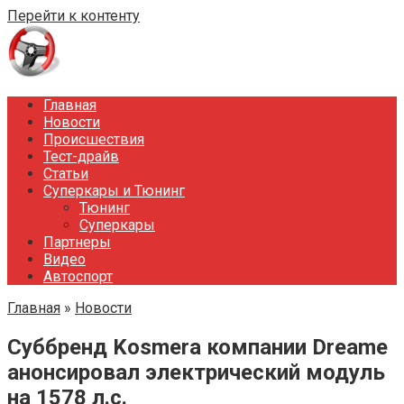
Перейти к контенту
Главная
Новости
Происшествия
Тест-драйв
Статьи
Суперкары и Тюнинг
Тюнинг
Суперкары
Партнеры
Видео
Автоспорт
Главная
»
Новости
Суббренд Kosmera компании Dreame
анонсировал электрический модуль
на 1578 л.с.