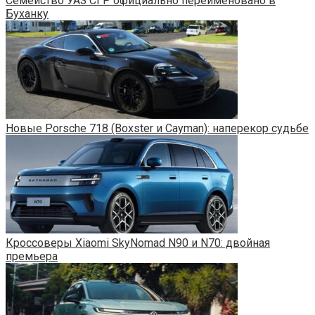
Семейство УАЗ СГР официально переименовано в
Буханку
Новые Porsche 718 (Boxster и Cayman): наперекор судьбе
Кроссоверы Xiaomi SkyNomad N90 и N70: двойная
премьера