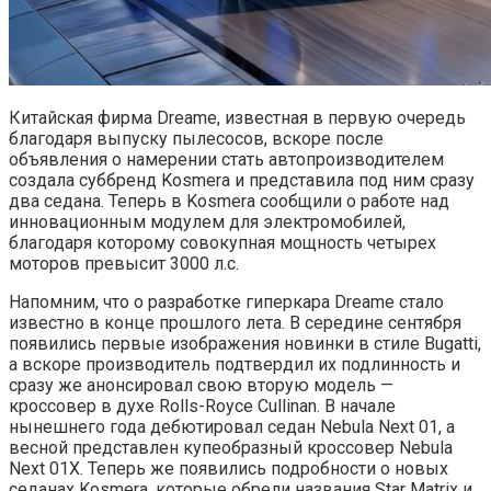
Китайская фирма Dreame, известная в первую очередь
благодаря выпуску пылесосов, вскоре после
объявления о намерении стать автопроизводителем
создала суббренд Kosmera и представила под ним сразу
два седана. Теперь в Kosmera сообщили о работе над
инновационным модулем для электромобилей,
благодаря которому совокупная мощность четырех
моторов превысит 3000 л.с.
Напомним, что о разработке гиперкара Dreame стало
известно в конце прошлого лета. В середине сентября
появились первые изображения новинки в стиле Bugatti,
а вскоре производитель подтвердил их подлинность и
сразу же анонсировал свою вторую модель —
кроссовер в духе Rolls-Royce Cullinan. В начале
нынешнего года дебютировал седан Nebula Next 01, а
весной представлен купеобразный кроссовер Nebula
Next 01X. Теперь же появились подробности о новых
седанах Kosmera, которые обрели названия Star Matrix и