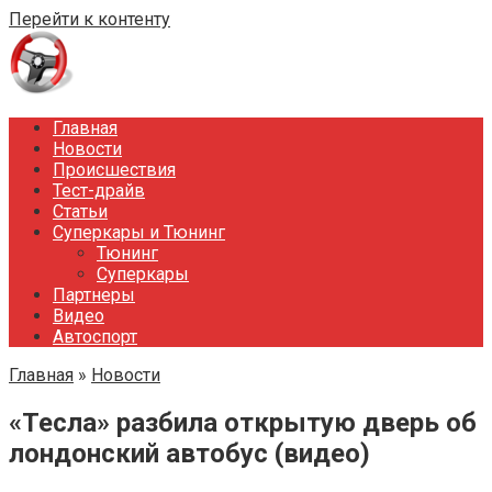
Перейти к контенту
Главная
Новости
Происшествия
Тест-драйв
Статьи
Суперкары и Тюнинг
Тюнинг
Суперкары
Партнеры
Видео
Автоспорт
Главная
»
Новости
«Тесла» разбила открытую дверь об
лондонский автобус (видео)