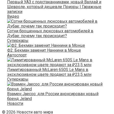
Первый УАЗ с подстаканниками, новый Валдай и
Шевроле, который дешевле Приоры | Гаражные
записки
Видео
Сотни брошенных люксовых автомобилей в
Дубае: почему так происходит?
Суперкары
Ф2: Бекман заменит Наннини в Монце
Автоспорт
Лимитированный McLaren 650S Le Mans в
эксклюзивном цвете продают за ₽23,5 млн
Суперкары
Взамен Jaecoo: для России анонсирован новый
бренд Jeland
Новости
© 2026 Новости авто мира