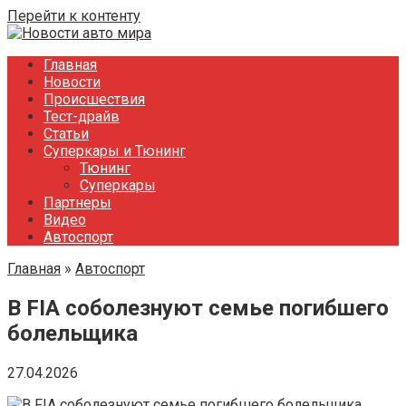
Перейти к контенту
Главная
Новости
Происшествия
Тест-драйв
Статьи
Суперкары и Тюнинг
Тюнинг
Суперкары
Партнеры
Видео
Автоспорт
Главная
»
Автоспорт
В FIA соболезнуют семье погибшего
болельщика
27.04.2026