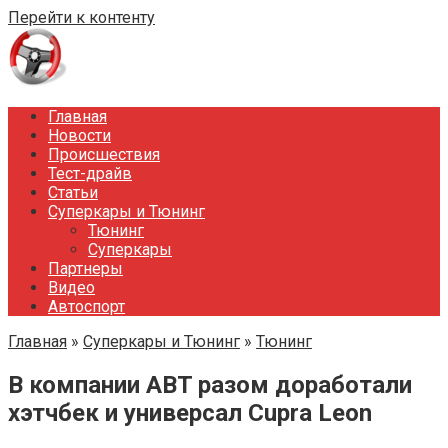
Перейти к контенту
Главная
Новости
Происшествия
Тест-драйв
Статьи
Суперкары и Тюнинг
Тюнинг
Суперкары
Партнеры
Видео
Автоспорт
Главная
»
Суперкары и Тюнинг
»
Тюнинг
В компании ABT разом доработали
хэтчбек и универсал Cupra Leon