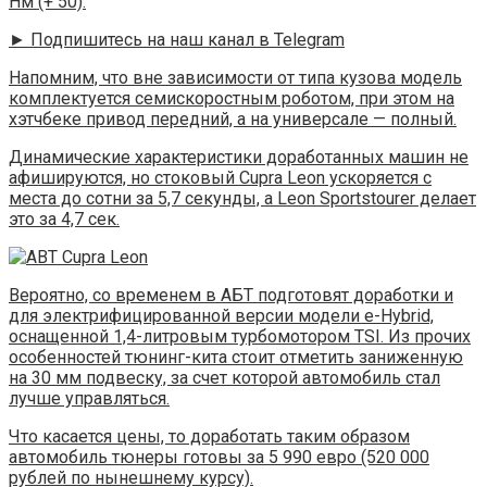
Нм (+ 50).
► Подпишитесь на наш канал в Telegram
Напомним, что вне зависимости от типа кузова модель
комплектуется семискоростным роботом, при этом на
хэтчбеке привод передний, а на универсале — полный.
Динамические характеристики доработанных машин не
афишируются, но стоковый Cupra Leon ускоряется с
места до сотни за 5,7 секунды, а Leon Sportstourer делает
это за 4,7 сек.
Вероятно, со временем в АБТ подготовят доработки и
для электрифицированной версии модели e-Hybrid,
оснащенной 1,4-литровым турбомотором TSI. Из прочих
особенностей тюнинг-кита стоит отметить заниженную
на 30 мм подвеску, за счет которой автомобиль стал
лучше управляться.
Что касается цены, то доработать таким образом
автомобиль тюнеры готовы за 5 990 евро (520 000
рублей по нынешнему курсу).