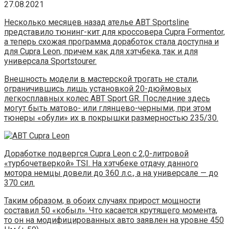
27.08.2021
Несколько месяцев назад ателье ABT Sportsline
представило тюнинг-кит для кроссовера Cupra Formentor,
а теперь схожая программа доработок стала доступна и
для Cupra Leon, причем как для хэтчбека, так и для
универсала Sportstourer.
Внешность модели в мастерской трогать не стали,
ограничившись лишь установкой 20-дюймовых
легкосплавных колес ABT Sport GR. Последние здесь
могут быть матово- или глянцево-черными, при этом
тюнеры «обули» их в покрышки размерностью 235/30.
Доработке подвергся Cupra Leon с 2,0-литровой
«турбочетверкой» TSI. На хэтчбеке отдачу данного
мотора немцы довели до 360 л.с., а на универсале — до
370 сил.
Таким образом, в обоих случаях прирост мощности
составил 50 «кобыл». Что касается крутящего момента,
то он на модифицированных авто заявлен на уровне 450