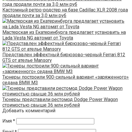
Кастомный ретро-родстер на базе Cadillac XLR 2008 года
продали почти за 3,0 млн руб
Мастерская из Екатеринбурга предлагает установить на
Lada Vesta NG автомат от Toyota
Представлен эффектный бирюзово-черный Ferrari 812
GTS от ателье Mansory
Тюнеры построили 900-сильный вариант «заряженного»
седана BMW M3
Тюнеры представили рестомод Dodge Power Wagon
стоимостью свыше 36 млн рублей
Добавить комментарий
Имя
*
Email
*