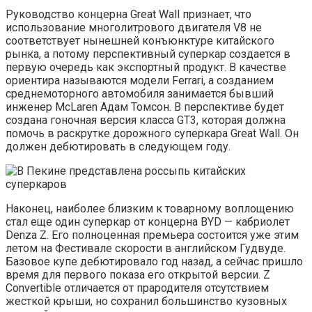
Руководство концерна Great Wall признает, что
использование многолитрового двигателя V8 не
соответствует нынешней конъюнктуре китайского
рынка, а потому перспективный суперкар создается в
первую очередь как экспортный продукт. В качестве
ориентира называются модели Ferrari, а созданием
среднемоторного автомобиля занимается бывший
инженер McLaren Адам Томсон. В перспективе будет
создана гоночная версия класса GT3, которая должна
помочь в раскрутке дорожного суперкара Great Wall. Он
должен дебютировать в следующем году.
Наконец, наиболее близким к товарному воплощению
стал еще один суперкар от концерна BYD — кабриолет
Denza Z. Его полноценная премьера состоится уже этим
летом на Фестивале скорости в английском Гудвуде.
Базовое купе дебютировало год назад, а сейчас пришло
время для первого показа его открытой версии. Z
Convertible отличается от прародителя отсутствием
жесткой крыши, но сохранил большинство кузовных