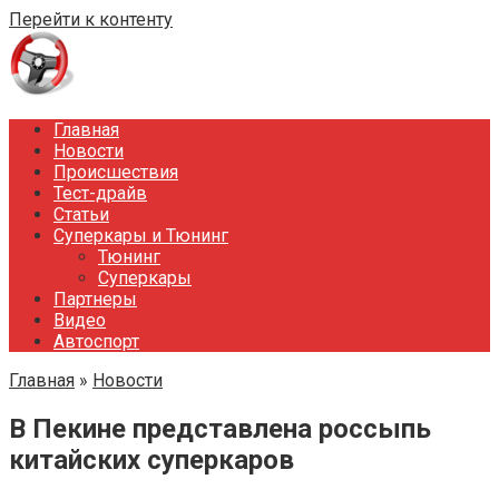
Перейти к контенту
Главная
Новости
Происшествия
Тест-драйв
Статьи
Суперкары и Тюнинг
Тюнинг
Суперкары
Партнеры
Видео
Автоспорт
Главная
»
Новости
В Пекине представлена россыпь
китайских суперкаров